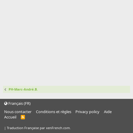
PH-Marc-André.B.
Français (FR)
Nous contacter
Conditions et règles
Privacy policy
Aide
Accueil
R
S
S
|
Traduction Française par xenFrench.com.