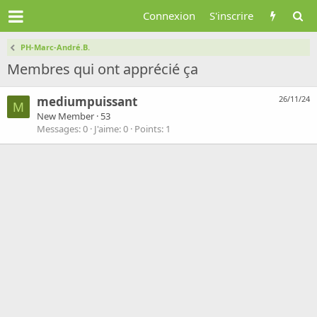
Connexion
S'inscrire
PH-Marc-André.B.
Membres qui ont apprécié ça
mediumpuissant
26/11/24
M
New Member
·
53
Messages
0
J'aime
0
Points
1