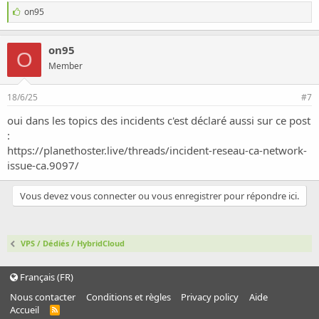
J
on95
'
a
i
on95
O
m
Member
e
:
18/6/25
#7
oui dans les topics des incidents c'est déclaré aussi sur ce post
:
https://planethoster.live/threads/incident-reseau-ca-network-
issue-ca.9097/
Vous devez vous connecter ou vous enregistrer pour répondre ici.
VPS / Dédiés / HybridCloud
Français (FR)
Nous contacter
Conditions et règles
Privacy policy
Aide
Accueil
R