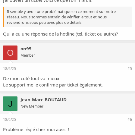
j'ai ouvert un ticket voici ce que l'on m'a dit:
Il semble y avoir une problématique en ce moment sur notre
réseau. Nous sommes entrain de vérifier le tout et nous
reviendrons sous peu avec plus de détails.
Qui a eu une réponse de la hotline (tel, ticket ou autre)?
on95
O
Member
18/6/25
#5
De mon coté tout va mieux.
Le support me le confirme par ticket également.
Jean-Marc BOUTAUD
J
New Member
18/6/25
#6
Problème réglé chez moi aussi !