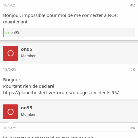
o
18/6/25
#2
n
Bonjour, impossible pour moi de me connecter à NOC
maintenant
J
on95
'
a
i
on95
O
m
Member
e
:
18/6/25
#3
Bonjour
Pourtant rien de déclaré :
https://planethoster.live/forums/outages-incidents.55/
on95
O
Member
18/6/25
#4