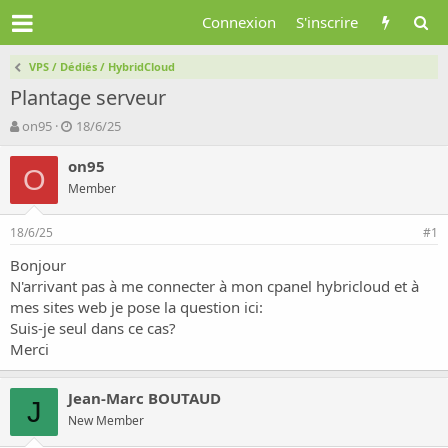
Connexion
S'inscrire
VPS / Dédiés / HybridCloud
Plantage serveur
A
D
on95
18/6/25
u
a
t
t
on95
O
e
e
Member
u
d
r
e
18/6/25
d
d
#1
e
é
Bonjour
l
b
N'arrivant pas à me connecter à mon cpanel hybricloud et à
a
u
d
t
mes sites web je pose la question ici:
i
Suis-je seul dans ce cas?
s
Merci
c
u
s
Jean-Marc BOUTAUD
J
s
New Member
i