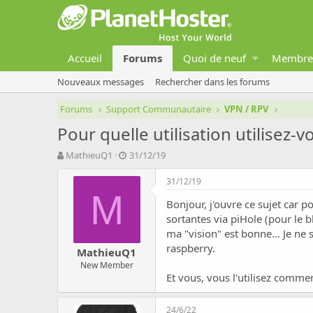
Accueil
Forums
Quoi de neuf
Membre
Nouveaux messages
Rechercher dans les forums
Forums
Support Communautaire
VPN / RPV
Pour quelle utilisation utilisez-
A
D
MathieuQ1
31/12/19
u
a
t
t
31/12/19
e
e
M
Bonjour, j'ouvre ce sujet car 
u
d
r
e
sortantes via piHole (pour le 
d
d
ma "vision" est bonne... Je ne
e
é
raspberry.
MathieuQ1
l
b
New Member
a
u
Et vous, vous l'utilisez comme
d
t
i
s
24/6/22