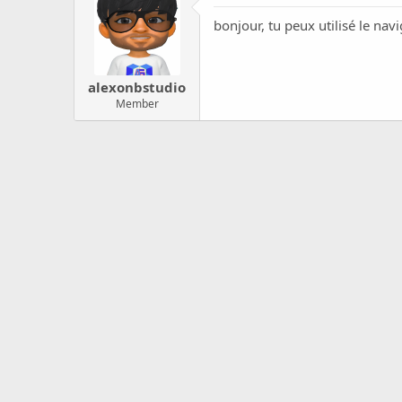
c
u
bonjour, tu peux utilisé le na
s
s
i
alexonbstudio
o
n
Member