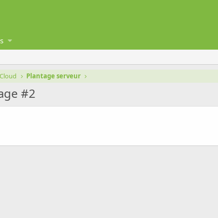
s
dCloud
Plantage serveur
age #2