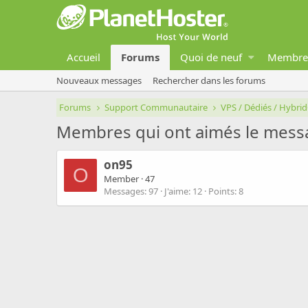
Accueil
Forums
Quoi de neuf
Membre
Nouveaux messages
Rechercher dans les forums
Forums
Support Communautaire
VPS / Dédiés / Hybri
Membres qui ont aimés le mess
on95
O
Member
·
47
Messages
97
J'aime
12
Points
8