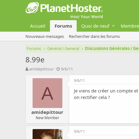
Accueil
Forums
Quoi de neuf
Membre
Nouveaux messages
Rechercher dans les forums
Forums
Général / General
Discussions Générales / Ge
8.99e
A
D
amidepittour
9/6/11
u
a
t
t
9/6/11
e
e
A
Je viens de créer un compte et
u
d
r
e
on rectifier cela ?
d
d
e
é
amidepittour
l
b
New Member
a
u
d
t
i
9/6/11
s