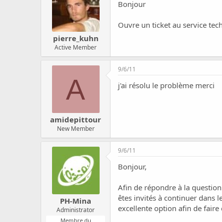
c
Bonjour
u
s
Ouvre un ticket au service tec
s
pierre_kuhn
i
Active Member
o
n
9/6/11
A
j'ai résolu le problème merci
amidepittour
New Member
9/6/11
Bonjour,
Afin de répondre à la question
êtes invités à continuer dans 
PH-Mina
excellente option afin de fair
Administrator
Membre du