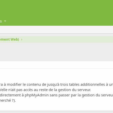
s
gement Web)
a à modifier le contenu de jusqu'à trois tables additionnelles à u
'elle n'ait pas accès au reste de la gestion du serveur.
 directement à phpMyAdmin sans passer par la gestion du serveur 
herché ?).