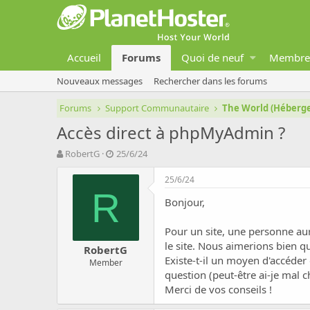
Accueil
Forums
Quoi de neuf
Membre
Nouveaux messages
Rechercher dans les forums
Forums
Support Communautaire
The World (Héber
Accès direct à phpMyAdmin ?
A
D
RobertG
25/6/24
u
a
t
t
25/6/24
e
e
R
Bonjour,
u
d
r
e
d
d
Pour un site, une personne aur
e
é
le site. Nous aimerions bien qu
RobertG
l
b
Existe-t-il un moyen d'accéder
Member
a
u
question (peut-être ai-je mal c
d
t
Merci de vos conseils !
i
s