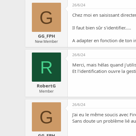
c
26/6/24
u
G
s
Chez moi en saisissant directem
s
i
Il faut bien sûr s'identifier.....
o
n
GG_FPH
A adapter en fonction de ton i
New Member
26/6/24
R
Merci, mais hélas quand j'utili
Et l'identification ouvre la g
RobertG
Member
26/6/24
G
J'ai eu le même soucis avec Fi
Sans doute un problème lié a
GG_FPH