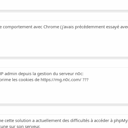
e comportement avec Chrome (j'avais précédemment essayé avec 
HP admin depuis la gestion du serveur n0c:
pprime les cookies de
https://mg.n0c.com/
???
e cette solution a actuellement des difficultés à accéder à phpMy
ucune sur son serveur.