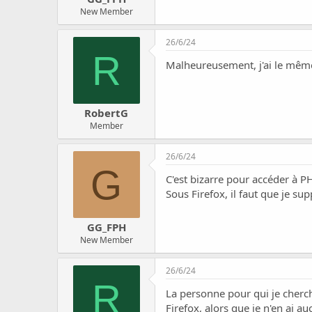
New Member
26/6/24
R
Malheureusement, j'ai le mêm
RobertG
Member
26/6/24
G
C'est bizarre pour accéder à P
Sous Firefox, il faut que je su
GG_FPH
New Member
26/6/24
R
La personne pour qui je cherch
Firefox, alors que je n'en ai a