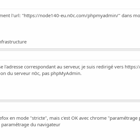
ent l'url: "
https://node140-eu.n0c.com/phpmyadmin/
" dans mo
nfrastructure
se l'adresse correspondant au serveur, je suis redirigé vers
https:
estion du serveur n0c, pas phpMyAdmin.
refox en mode "stricte", mais c'est OK avec chrome "paramétrage 
u paramétrage du navigateur