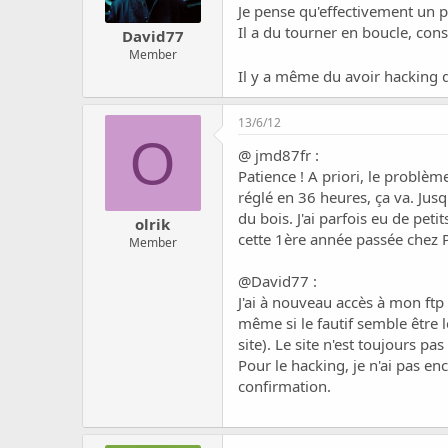
Je pense qu'effectivement un
Il a du tourner en boucle, c
David77
Member
Il y a même du avoir hacking d
13/6/12
O
@ jmd87fr :
Patience ! A priori, le problème
réglé en 36 heures, ça va. Jusq
du bois. J'ai parfois eu de peti
olrik
cette 1ère année passée chez 
Member
@David77 :
J'ai à nouveau accès à mon ftp
même si le fautif semble être 
site). Le site n'est toujours pa
Pour le hacking, je n'ai pas en
confirmation.