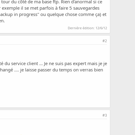
n tour du côté de ma base ftp. Rien d'anormal si ce
r exemple il se met parfois à faire 5 sauvegardes
lé "backup in progress" ou quelque chose comme ça) et
en.
Dernière édition:
12/6/12
#2
u service client ... Je ne suis pas expert mais je je
 changé .... je laisse passer du temps on verras bien
#3