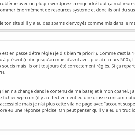
 problème avec un plugin wordpress a engendré tout ça malheur
onsommer énormément de resources système et donc ils ont du su
e ton site si il y a eu des spams d'envoyés comme mis dans le mai
 est en passe d'être réglé (je dis bien "a priori"). Comme c'est la 1è
u'à présent (enfin jusqu'au mois d'avril avec plus d'erreurs 500), 
ts soucis mais ils ont toujours été correctement réglés. Si ça repar
PH.
 (rien n'a changé dans le contenu de ma base) et à mon cpanel. J'a
le fichier wp-cron (il y a effectivement eu une grosse consommati
s accessible mais je n'ai plus cette vilaine page avec "account susp
core eu une réponse précise. On peut penser qu'il y a eu un truc lo