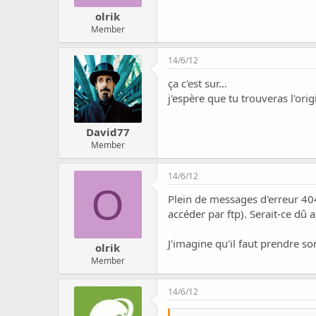
olrik
Member
14/6/12
ça c'est sur...
j'espère que tu trouveras l'ori
David77
Member
14/6/12
O
Plein de messages d'erreur 404 
accéder par ftp). Serait-ce dû
J'imagine qu'il faut prendre so
olrik
Member
14/6/12