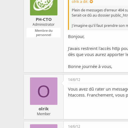
olrik a dit:
Plein de messages d'erreur 404 sur
Serait-ce dû au dossier public_ht
PH-CTO
Administrator
J'imagine qu'il faut prendre son m
Membre du
personnel
Bonjour,
J'avais restreint l'accès http 
dès que vous aurez apporter les
Bonne journée à vous,
14/6/12
O
Vous avez dû rater un message d
htaccess. Franchement, vous po
olrik
Member
14/6/12