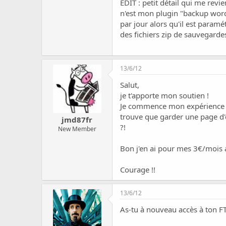
EDIT : petit détail qui me revi
n'est mon plugin "backup wordr
par jour alors qu'il est paramé
des fichiers zip de sauvegardes
13/6/12
Salut,
je t'apporte mon soutien !
Je commence mon expérience d'h
trouve que garder une
page d'
jmd87fr
?!
New Member
Bon j'en ai pour mes 3€/mois a
Courage !!
13/6/12
As-tu à nouveau accès à ton F