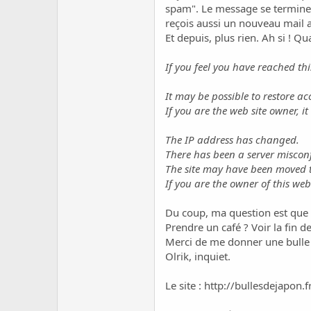
c
spam". Le message se termine p
u
reçois aussi un nouveau mail 
s
Et depuis, plus rien. Ah si ! Q
s
i
If you feel you have reached thi
o
n
It may be possible to restore acc
If you are the web site owner, i
The IP address has changed.
There has been a server miscon
The site may have been moved to
If you are the owner of this web
Du coup, ma question est que d
Prendre un café ? Voir la fin 
Merci de me donner une bulle 
Olrik, inquiet.
Le site :
http://bullesdejapon.f