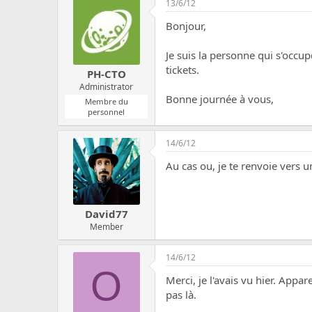
13/6/12
Bonjour,
Je suis la personne qui s'occu
tickets.
PH-CTO
Administrator
Bonne journée à vous,
Membre du
personnel
14/6/12
Au cas ou, je te renvoie vers 
David77
Member
14/6/12
O
Merci, je l'avais vu hier. Appa
pas là.