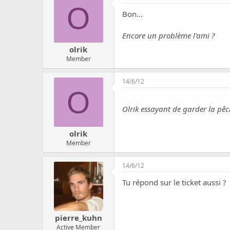
O
Bon...
Encore un problème l'ami ?
olrik
Member
14/6/12
O
Olrik essayant de garder la pê
olrik
Member
14/6/12
Tu répond sur le ticket aussi ?
pierre_kuhn
Active Member