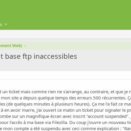
s
gement Web)
 base ftp inaccessibles
ert un ticket mais comme rien ne s'arrange, au contraire, et que je 
 mon site a depuis quelque temps des erreurs 500 récurrentes. Ça p
es (de quelques minutes à plusieurs heures). Ça me l'a fait ce 
 en avoir marre, j'ai ouvert ce matin un ticket pour signaler le 
 tombe sur un magnifique écran avec inscrit "account suspended".
ur l'accès à ma base via Filezilla. Du coup j'ouvre un nouveau ti
e mon compte a été suspendu avec ceci comme explication : "Raiso