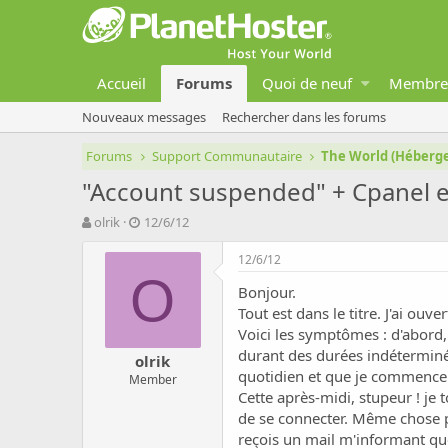
Accueil
Forums
Quoi de neuf
Membre
Nouveaux messages
Rechercher dans les forums
Forums
Support Communautaire
The World (Héber
"Account suspended" + Cpanel et
A
D
olrik
12/6/12
u
a
t
t
12/6/12
e
e
O
Bonjour.
u
d
r
e
Tout est dans le titre. J'ai ouv
d
d
Voici les symptômes : d'abord,
e
é
durant des durées indéterminé
olrik
l
b
quotidien et que je commence à
Member
a
u
Cette après-midi, stupeur ! je
d
t
de se connecter. Même chose po
i
s
reçois un mail m'informant qu