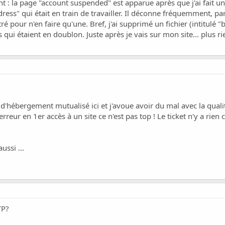
ent : la page "account suspended" est apparue après que j'ai fait u
ess" qui était en train de travailler. Il déconne fréquemment, pa
tré pour n'en faire qu'une. Bref, j'ai supprimé un fichier (intitu
 qui étaient en doublon. Juste après je vais sur mon site... plus ri
ébergement mutualisé ici et j'avoue avoir du mal avec la qualité d
erreur en 1er accès
à un site ce n'est pas top ! Le ticket n'y a rien
ussi ...
TP?