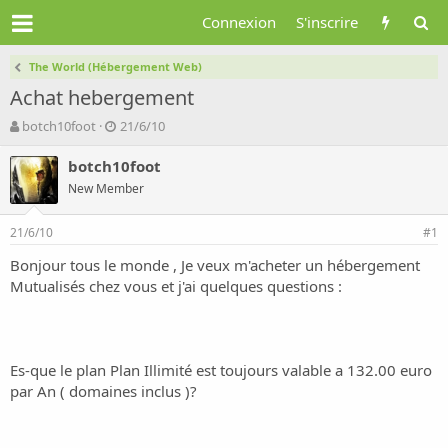
Connexion
S'inscrire
The World (Hébergement Web)
Achat hebergement
A
D
botch10foot
21/6/10
u
a
t
t
botch10foot
e
e
New Member
u
d
r
e
21/6/10
d
d
#1
e
é
Bonjour tous le monde , Je veux m'acheter un hébergement
l
b
Mutualisés chez vous et j'ai quelques questions :
a
u
d
t
i
s
c
Es-que le plan Plan Illimité est toujours valable a 132.00 euro
u
par An ( domaines inclus )?
s
s
i