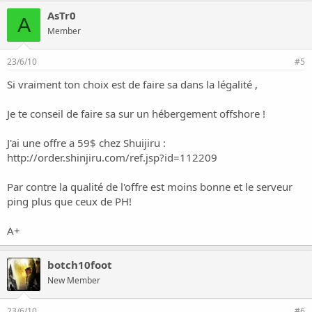
AsTr0
A
Member
23/6/10
#5
Si vraiment ton choix est de faire sa dans la légalité ,
Je te conseil de faire sa sur un hébergement offshore !
J'ai une offre a 59$ chez Shuijiru :
http://order.shinjiru.com/ref.jsp?id=112209
Par contre la qualité de l'offre est moins bonne et le serveur
ping plus que ceux de PH!
A+
botch10foot
New Member
23/6/10
#6