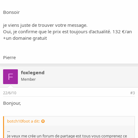
Je veux me crée un forum de partage est tous vous comprenez ce
que je veux dire es-que je ne risque pas de la suspend de mon
Bonsoir
Hébergement.
je viens juste de trouver votre message.
Et merci d'avance pour vous réponse.
Oui, je confirme que le prix est toujours d'actualité. 132 €/an
+un domaine gratuit
Pierre
foxlegend
F
Member
22/6/10
#3
Bonjour,
botch10foot a dit:
...
Je veux me crée un forum de partage est tous vous comprenez ce