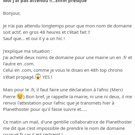
Moi j'ai pas attendu !!...Enfin presque
Bonjour,
Je n'ai pas attendu longtemps pour que mon nom de domaine
soit actif, en gros 48 heures et c'était fait !!
Sauf que... et oui il y a un hic !
J'explique ma situation :
J'ai acheté deux noms de domaine pour une mairie un en .fr et
l'autre en .com.
Celui en .com, comme je vous le disais en 48h top chrono
s'était propagé.
YES !
Mais pour le .fr, il faut faire une déclaration à l'afnic (Merci
Pierre
) Bon bref, je rappelle la mairie, ni une ni deux, il me
renvoi l'attestation pour l'afnic que je transmets hier à
Planethoster pour qu'il fasse suivre et.....
Ce matin un mail, d'une gentille collaboratrice de Planethoster
me dit que c'est impossible de prendre le nom de domaine
cruguel.fr car il est restreint !