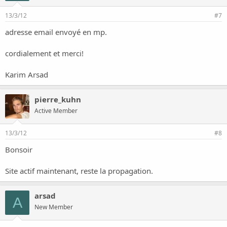
13/3/12
#7
adresse email envoyé en mp.
cordialement et merci!
Karim Arsad
pierre_kuhn
Active Member
13/3/12
#8
Bonsoir
Site actif maintenant, reste la propagation.
arsad
A
New Member