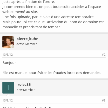
o
juste après la finition de l'ordre.
n
Je comprends bien qu'on peut toute suite accéder a l'espace
web et mémé au site,
une fois uploade, par le biais d'une adresse temporaire.
Mais pourquoi est-ce que l'activation du nom de domaine est
manuelle et prends tant de temps?
pierre_kuhn
Active Member
13/3/12
#2
Bonjour
Elle est manuel pour éviter les fraudes lords des demandes.
iroise35
I
New Member
13/3/12
#3