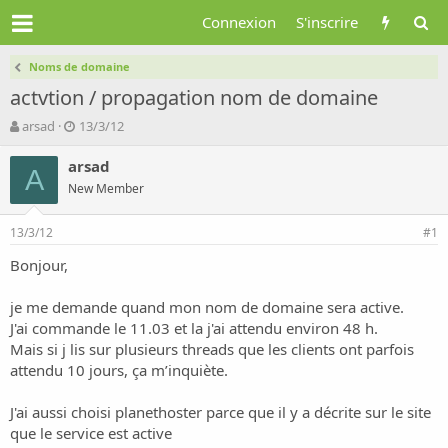
Connexion
S'inscrire
Noms de domaine
actvtion / propagation nom de domaine
A
D
arsad
13/3/12
u
a
t
t
arsad
A
e
e
New Member
u
d
r
e
13/3/12
d
d
#1
e
é
Bonjour,
l
b
a
u
d
t
je me demande quand mon nom de domaine sera active.
i
J'ai commande le 11.03 et la j'ai attendu environ 48 h.
s
Mais si j lis sur plusieurs threads que les clients ont parfois
c
attendu 10 jours, ça m’inquiète.
u
s
J'ai aussi choisi planethoster parce que il y a décrite sur le site
s
i
que le service est active