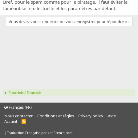
o
Bref, pour le spam comme pour le piratage, il faut éviter la
n
fainéantise intellectuelle et les paramètres par défaut.
Vous devez vous connecter ou vous enregistrer pour répondre ici.
Tutoriels / Tutorials
Français (FR)
Nous contacter
Conditions et règles
Privacy policy
Aide
Accueil
R
S
S
|
Traduction Française par xenFrench.com.