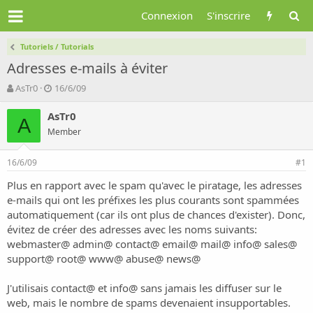
Connexion
S'inscrire
Tutoriels / Tutorials
Adresses e-mails à éviter
A
D
AsTr0
16/6/09
u
a
t
t
AsTr0
A
e
e
Member
u
d
r
e
16/6/09
d
d
#1
e
é
Plus en rapport avec le spam qu'avec le piratage, les adresses
l
b
e-mails qui ont les préfixes les plus courants sont spammées
a
u
d
t
automatiquement (car ils ont plus de chances d'exister). Donc,
i
évitez de créer des adresses avec les noms suivants:
s
webmaster@ admin@ contact@ email@ mail@ info@ sales@
c
support@ root@ www@ abuse@ news@
u
s
J'utilisais contact@ et info@ sans jamais les diffuser sur le
s
i
web, mais le nombre de spams devenaient insupportables.