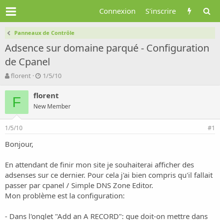
Connexion
S'inscrire
Panneaux de Contrôle
Adsence sur domaine parqué - Configuration
de Cpanel
A
D
florent
1/5/10
u
a
t
t
florent
F
e
e
New Member
u
d
r
e
1/5/10
d
d
#1
e
é
Bonjour,
l
b
a
u
d
t
En attendant de finir mon site je souhaiterai afficher des
i
adsenses sur ce dernier. Pour cela j'ai bien compris qu'il fallait
s
passer par cpanel / Simple DNS Zone Editor.
c
Mon problème est la configuration:
u
s
- Dans l'onglet "Add an A RECORD": que doit-on mettre dans
s