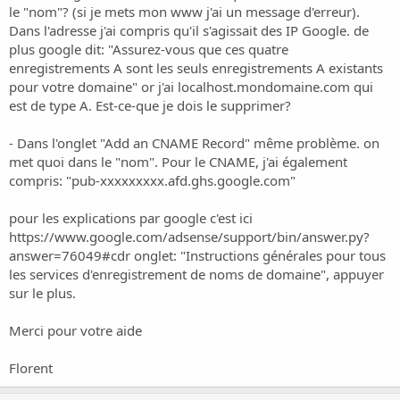
i
le "nom"? (si je mets mon www j'ai un message d'erreur).
o
Dans l'adresse j'ai compris qu'il s'agissait des IP Google. de
n
plus google dit: "Assurez-vous que ces quatre
enregistrements A sont les seuls enregistrements A existants
pour votre domaine" or j'ai localhost.mondomaine.com qui
est de type A. Est-ce-que je dois le supprimer?
- Dans l'onglet "Add an CNAME Record" même problème. on
met quoi dans le "nom". Pour le CNAME, j'ai également
compris: "pub-xxxxxxxxx.afd.ghs.google.com"
pour les explications par google c'est ici
https://www.google.com/adsense/support/bin/answer.py?
answer=76049#cdr
onglet: "Instructions générales pour tous
les services d'enregistrement de noms de domaine", appuyer
sur le plus.
Merci pour votre aide
Florent