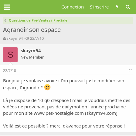
Connexion
S'inscrire
Questions de Pré-Ventes / Pre-Sale
Agrandir son espace
A
D
skaym94
22/7/10
u
a
t
t
skaym94
S
e
e
New Member
u
d
r
e
22/7/10
d
d
#1
e
é
Bonjour je voulais savoir si l'on pouvait juste modifier son
l
b
espace, l'agrandir ?
a
u
d
t
i
Là je dispose de 10 g0 d'espace ! mais je voudrais mettre des
s
vidéos ne provenant pas de dailymotion l année prochaine
c
pour mon site
www.pes-nostalgie.com
(skaym94.com)
u
s
Voilà est-ce possible ? merci d'avance pour votre réponse !
s
i