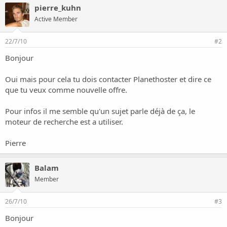
o
pierre_kuhn
n
Active Member
22/7/10
#2
Bonjour
Oui mais pour cela tu dois contacter Planethoster et dire ce
que tu veux comme nouvelle offre.
Pour infos il me semble qu'un sujet parle déjà de ça, le
moteur de recherche est a utiliser.
Pierre
Balam
Member
26/7/10
#3
Bonjour