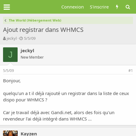
Connexion
S'inscrire
The World (Hébergement Web)
Ajout registrar dans WHMCS
A
D
jeckyl
5/5/09
u
a
t
t
jeckyl
J
e
e
New Member
u
d
r
e
5/5/09
d
d
#1
e
é
Bonjour,
l
b
a
u
d
t
quelqu'un a t il déjà rajouté un registrar dans la liste de ceux
i
dispo pour WHMCS ?
s
c
Car je travail déjà avec Gandi.net, alors des fois qu'un
u
revendeur l'ai déjà intégré dans WHMCS ...
s
s
i
Kayzen