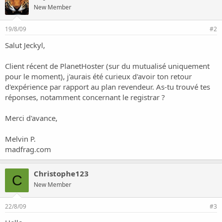
o
New Member
n
19/8/09
#2
Salut Jeckyl,
Client récent de PlanetHoster (sur du mutualisé uniquement
pour le moment), j'aurais été curieux d'avoir ton retour
d'expérience par rapport au plan revendeur. As-tu trouvé tes
réponses, notamment concernant le registrar ?
Merci d'avance,
Melvin P.
madfrag.com
Christophe123
C
New Member
22/8/09
#3