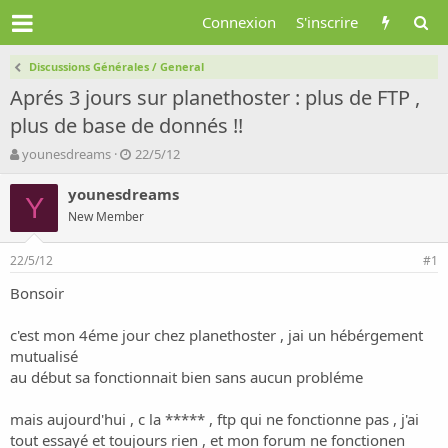
Connexion
S'inscrire
Discussions Générales / General
Aprés 3 jours sur planethoster : plus de FTP ,
plus de base de donnés !!
A
D
younesdreams
22/5/12
u
a
t
t
younesdreams
Y
e
e
New Member
u
d
r
e
22/5/12
d
d
#1
e
é
Bonsoir
l
b
a
u
d
t
c'est mon 4éme jour chez planethoster , jai un hébérgement
i
mutualisé
s
au début sa fonctionnait bien sans aucun probléme
c
u
mais aujourd'hui , c la ***** , ftp qui ne fonctionne pas , j'ai
s
tout essayé et toujours rien , et mon forum ne fonctionen
s