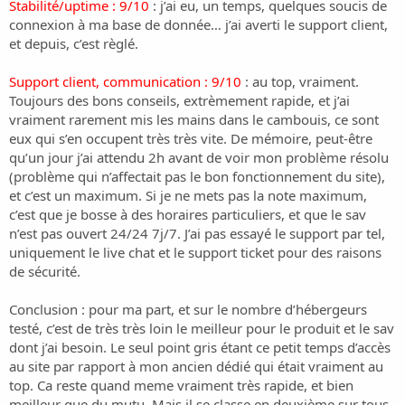
Stabilité/uptime : 9/10
: j’ai eu, un temps, quelques soucis de
connexion à ma base de donnée… j’ai averti le support client,
et depuis, c’est règlé.
Support client, communication : 9/10
: au top, vraiment.
Toujours des bons conseils, extrèmement rapide, et j’ai
vraiment rarement mis les mains dans le cambouis, ce sont
eux qui s’en occupent très très vite. De mémoire, peut-être
qu’un jour j’ai attendu 2h avant de voir mon problème résolu
(problème qui n’affectait pas le bon fonctionnement du site),
et c’est un maximum. Si je ne mets pas la note maximum,
c’est que je bosse à des horaires particuliers, et que le sav
n’est pas ouvert 24/24 7j/7. J’ai pas essayé le support par tel,
uniquement le live chat et le support ticket pour des raisons
de sécurité.
Conclusion : pour ma part, et sur le nombre d’hébergeurs
testé, c’est de très très loin le meilleur pour le produit et le sav
dont j’ai besoin. Le seul point gris étant ce petit temps d’accès
au site par rapport à mon ancien dédié qui était vraiment au
top. Ca reste quand meme vraiment très rapide, et bien
meilleur que du mutu. Mais il se classe en deuxième sur tous