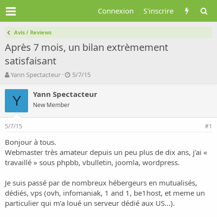
Connexion
S'inscrire
Avis / Reviews
Après 7 mois, un bilan extrèmement
satisfaisant
A
D
Yann Spectacteur
5/7/15
u
a
t
t
Yann Spectacteur
Y
e
e
New Member
u
d
r
e
5/7/15
d
d
#1
e
é
Bonjour à tous.
l
b
Webmaster très amateur depuis un peu plus de dix ans, j’ai «
a
u
d
t
travaillé » sous phpbb, vbulletin, joomla, wordpress.
i
s
Je suis passé par de nombreux hébergeurs en mutualisés,
c
dédiés, vps (ovh, infomaniak, 1 and 1, be1host, et meme un
u
particulier qui m’a loué un serveur dédié aux US…).
s
s