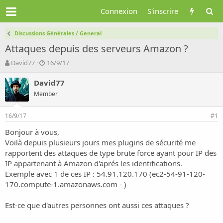
Connexion
S'inscrire
Discussions Générales / General
Attaques depuis des serveurs Amazon ?
A
D
David77
16/9/17
u
a
t
t
David77
e
e
Member
u
d
r
e
16/9/17
d
d
#1
e
é
Bonjour à vous,
l
b
Voilà depuis plusieurs jours mes plugins de sécurité me
a
u
d
t
rapportent des attaques de type brute force ayant pour IP des
i
IP appartenant à Amazon d'aprés les identifications.
s
Exemple avec 1 de ces IP : 54.91.120.170 (ec2-54-91-120-
c
170.compute-1.amazonaws.com - )
u
s
Est-ce que d'autres personnes ont aussi ces attaques ?
s
i