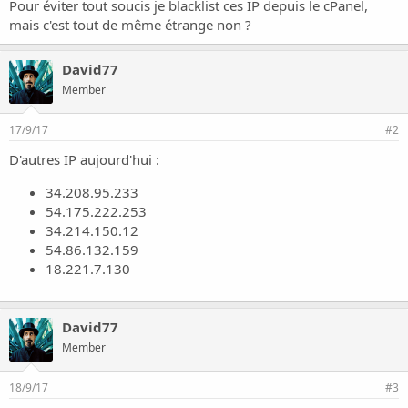
o
Pour éviter tout soucis je blacklist ces IP depuis le cPanel,
n
mais c'est tout de même étrange non ?
David77
Member
17/9/17
#2
D'autres IP aujourd'hui :
34.208.95.233
54.175.222.253
34.214.150.12
54.86.132.159
18.221.7.130
David77
Member
18/9/17
#3