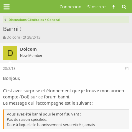
Connexion
S'inscrire
Discussions Générales / General
Banni !
A
D
Dolcom
28/2/13
u
a
t
t
Dolcom
D
e
e
New Member
u
d
r
e
28/2/13
d
d
#1
e
é
Bonjour,
l
b
a
u
d
t
C'est avec surprise et étonnement que je trouve mon ancien
i
compte (Dol) sur ce forum banni.
s
Le message qui l'accompagne est le suivant :
c
u
Vous avez été banni pour le motif suivant :
s
Pas de raison spécifiée.
s
Date à laquelle le bannissement sera retiré : Jamais
i