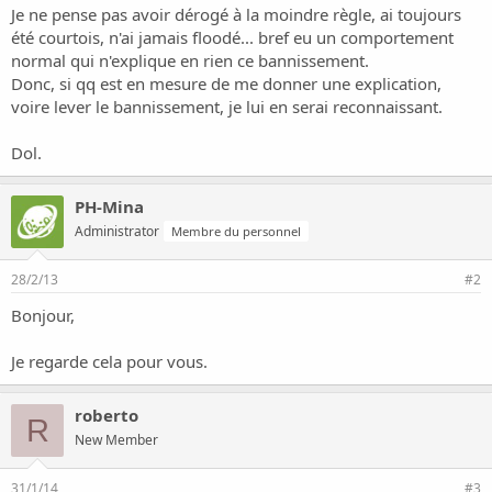
o
Je ne pense pas avoir dérogé à la moindre règle, ai toujours
n
été courtois, n'ai jamais floodé... bref eu un comportement
normal qui n'explique en rien ce bannissement.
Donc, si qq est en mesure de me donner une explication,
voire lever le bannissement, je lui en serai reconnaissant.
Dol.
PH-Mina
Administrator
Membre du personnel
28/2/13
#2
Bonjour,
Je regarde cela pour vous.
roberto
R
New Member
31/1/14
#3