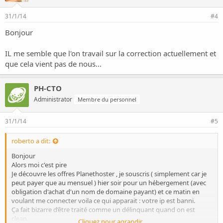
31/1/14
#4
Bonjour
IL me semble que l'on travail sur la correction actuellement et
que cela vient pas de nous...
PH-CTO
Administrator
Membre du personnel
31/1/14
#5
roberto a dit:
Bonjour
Alors moi c'est pire
Je découvre les offres Planethoster , je souscris ( simplement car je
peut payer que au mensuel ) hier soir pour un hébergement (avec
obligation d'achat d'un nom de domaine payant) et ce matin en
voulant me connecter voila ce qui apparait : votre ip est banni.
Ça fait bizarre d’être traité comme un délinquant quand on est
clean.
Cliquez pour agrandir...