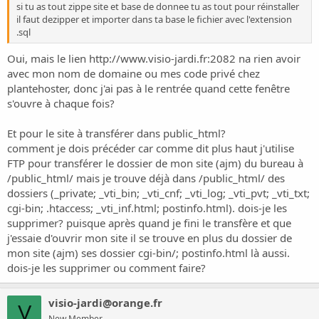
si tu as tout zippe site et base de donnee tu as tout pour réinstaller
il faut dezipper et importer dans ta base le fichier avec l'extension
.sql
Oui, mais le lien
http://www.visio-jardi.fr:2082
na rien avoir
avec mon nom de domaine ou mes code privé chez
plantehoster, donc j'ai pas à le rentrée quand cette fenêtre
s'ouvre à chaque fois?
Et pour le site à transférer dans public_html?
comment je dois précéder car comme dit plus haut j'utilise
FTP pour transférer le dossier de mon site (ajm) du bureau à
/public_html/ mais je trouve déjà dans /public_html/ des
dossiers (_private; _vti_bin; _vti_cnf; _vti_log; _vti_pvt; _vti_txt;
cgi-bin; .htaccess; _vti_inf.html; postinfo.html). dois-je les
supprimer? puisque après quand je fini le transfère et que
j'essaie d'ouvrir mon site il se trouve en plus du dossier de
mon site (ajm) ses dossier cgi-bin/; postinfo.html là aussi.
dois-je les supprimer ou comment faire?
visio-jardi@orange.fr
V
New Member