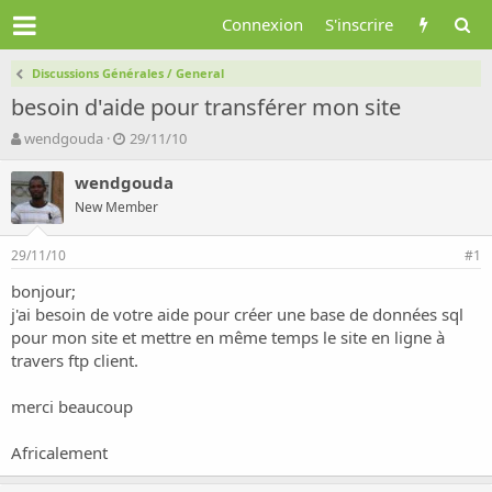
Connexion
S'inscrire
Discussions Générales / General
besoin d'aide pour transférer mon site
A
D
wendgouda
29/11/10
u
a
t
t
wendgouda
e
e
New Member
u
d
r
e
29/11/10
d
d
#1
e
é
bonjour;
l
b
j'ai besoin de votre aide pour créer une base de données sql
a
u
d
t
pour mon site et mettre en même temps le site en ligne à
i
travers ftp client.
s
c
merci beaucoup
u
s
Africalement
s
i