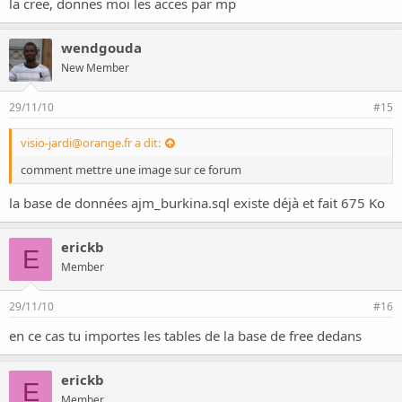
la cree, donnes moi les acces par mp
wendgouda
New Member
29/11/10
#15
visio-jardi@orange.fr
a dit:
comment mettre une image sur ce forum
la base de données ajm_burkina.sql existe déjà et fait 675 Ko
erickb
E
Member
29/11/10
#16
en ce cas tu importes les tables de la base de free dedans
erickb
E
Member