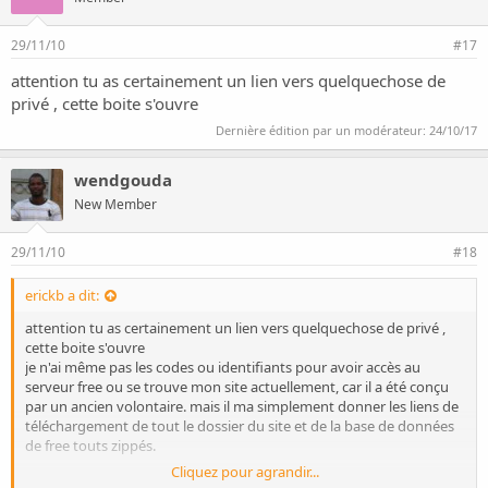
29/11/10
#17
attention tu as certainement un lien vers quelquechose de
privé , cette boite s'ouvre
Dernière édition par un modérateur:
24/10/17
wendgouda
New Member
29/11/10
#18
erickb a dit:
attention tu as certainement un lien vers quelquechose de privé ,
cette boite s'ouvre
je n'ai même pas les codes ou identifiants pour avoir accès au
serveur free ou se trouve mon site actuellement, car il a été conçu
par un ancien volontaire. mais il ma simplement donner les liens de
téléchargement de tout le dossier du site et de la base de données
de free touts zippés.
Cliquez pour agrandir...
cette même boite s'ouvre chez moi, mais je ne sais pas c'est liée à