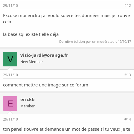
29/11/10
#12
Excuse moi erickb j'ai voulu suivre tes données mais je trouve
cela
la base sql existe t elle déja
Dernière édition par un modérateur:
19/10/17
visio-jardi@orange.fr
V
New Member
29/11/10
#13
comment mettre une image sur ce forum
erickb
E
Member
29/11/10
#14
ton panel s'ouvre et demande un mot de passe si tu veux je te