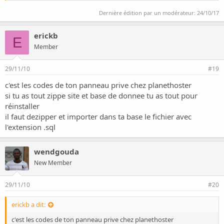
quoi ou ça veut dire quoi du coup je me méfie de renter les codes
Dernière édition par un modérateur:
24/10/17
du paramètres demandé
erickb
E
Member
29/11/10
#19
c'est les codes de ton panneau prive chez planethoster
si tu as tout zippe site et base de donnee tu as tout pour
réinstaller
il faut dezipper et importer dans ta base le fichier avec
l'extension .sql
wendgouda
New Member
29/11/10
#20
erickb a dit:
c'est les codes de ton panneau prive chez planethoster