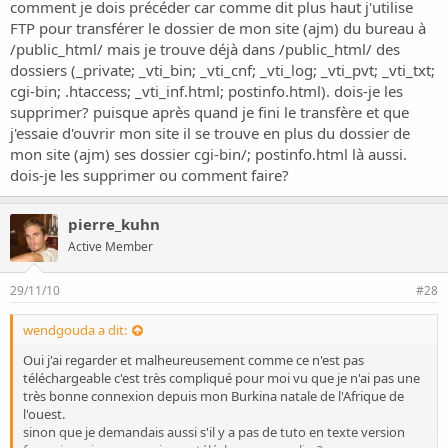
comment je dois précéder car comme dit plus haut j'utilise
FTP pour transférer le dossier de mon site (ajm) du bureau à
/public_html/ mais je trouve déjà dans /public_html/ des
dossiers (_private; _vti_bin; _vti_cnf; _vti_log; _vti_pvt; _vti_txt;
cgi-bin; .htaccess; _vti_inf.html; postinfo.html). dois-je les
supprimer? puisque après quand je fini le transfère et que
j'essaie d'ouvrir mon site il se trouve en plus du dossier de
mon site (ajm) ses dossier cgi-bin/; postinfo.html là aussi.
dois-je les supprimer ou comment faire?
pierre_kuhn
Active Member
29/11/10
#28
wendgouda a dit:
Oui j'ai regarder et malheureusement comme ce n'est pas
téléchargeable c'est très compliqué pour moi vu que je n'ai pas une
très bonne connexion depuis mon Burkina natale de l'Afrique de
l'ouest.
sinon que je demandais aussi s'il y a pas de tuto en texte version