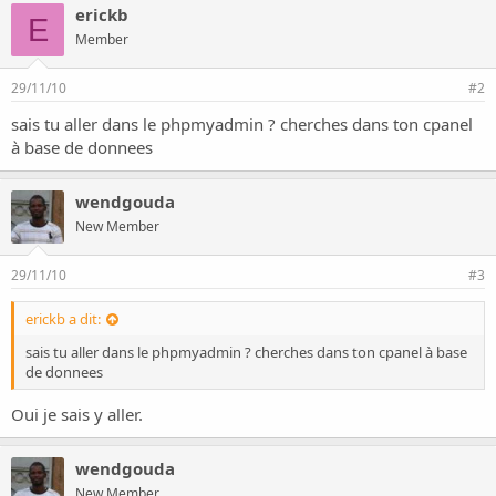
o
erickb
n
E
Member
29/11/10
#2
sais tu aller dans le phpmyadmin ? cherches dans ton cpanel
à base de donnees
wendgouda
New Member
29/11/10
#3
erickb a dit:
sais tu aller dans le phpmyadmin ? cherches dans ton cpanel à base
de donnees
Oui je sais y aller.
wendgouda
New Member