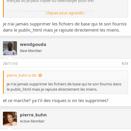
français ou je peux copier ou télécharger pour lire?
mon problème maintenant ce pose à ce niveau là:
Cliquez pour agrandir...
comment je dois précéder car comme dit plus haut j'utilise FTP pour
transférer le dossier de mon site (ajm) du bureau à /public_html/
je n'ai jamais supprimer les fichiers de base qui te son fournis
mais je trouve déjà dans /public_html/ des dossiers (_private;
dans le public_html mais je rajoute directement les miens.
_vti_bin; _vti_cnf; _vti_log; _vti_pvt; _vti_txt; cgi-bin; .htaccess;
_vti_inf.html; postinfo.html). dois-je les supprimer? puisque après
quand je fini le transfère et que j'essaie d'ouvrir mon site il se trouve
wendgouda
en plus du dossier de mon site (ajm) ses dossier cgi-bin/;
New Member
postinfo.html là aussi. dois-je les supprimer ou comment faire?
29/11/10
#29
pierre_kuhn a dit:
je n'ai jamais supprimer les fichiers de base qui te son fournis dans
le public_html mais je rajoute directement les miens.
et ce marche? ya t'il des risques si on les supprimes?
pierre_kuhn
Active Member