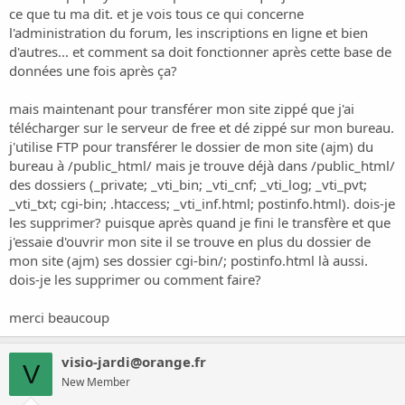
ce que tu ma dit. et je vois tous ce qui concerne
l'administration du forum, les inscriptions en ligne et bien
d'autres... et comment sa doit fonctionner après cette base de
données une fois après ça?
mais maintenant pour transférer mon site zippé que j'ai
télécharger sur le serveur de free et dé zippé sur mon bureau.
j'utilise FTP pour transférer le dossier de mon site (ajm) du
bureau à /public_html/ mais je trouve déjà dans /public_html/
des dossiers (_private; _vti_bin; _vti_cnf; _vti_log; _vti_pvt;
_vti_txt; cgi-bin; .htaccess; _vti_inf.html; postinfo.html). dois-je
les supprimer? puisque après quand je fini le transfère et que
j'essaie d'ouvrir mon site il se trouve en plus du dossier de
mon site (ajm) ses dossier cgi-bin/; postinfo.html là aussi.
dois-je les supprimer ou comment faire?
merci beaucoup
visio-jardi@orange.fr
V
New Member