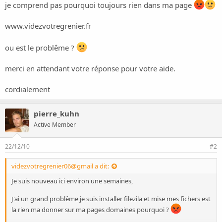
o
je comprend pas pourquoi toujours rien dans ma page
n
www.videzvotregrenier.fr
ou est le problême ?
merci en attendant votre réponse pour votre aide.
cordialement
pierre_kuhn
Active Member
22/12/10
#2
videzvotregrenier06@gmail a dit:
Je suis nouveau ici environ une semaines,
J'ai un grand problême je suis installer filezila et mise mes fichers est
la rien ma donner sur ma pages domaines pourquoi ?