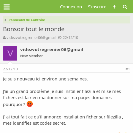
Connexion
S'inscrire
Panneaux de Contrôle
Bonsoir tout le monde
A
D
videzvotregrenier06@gmail
22/12/10
u
a
t
t
videzvotregrenier06@gmail
V
e
e
New Member
u
d
r
e
22/12/10
d
d
#1
e
é
Je suis nouveau ici environ une semaines,
l
b
a
u
d
t
J'ai un grand problême je suis installer filezila et mise mes
i
fichers est la rien ma donner sur ma pages domaines
s
pourquoi ?
c
u
J' ai tout fait ce qu'il annonce installation ficher sur filezilla ,
s
mes identifies est codes secret.
s
i