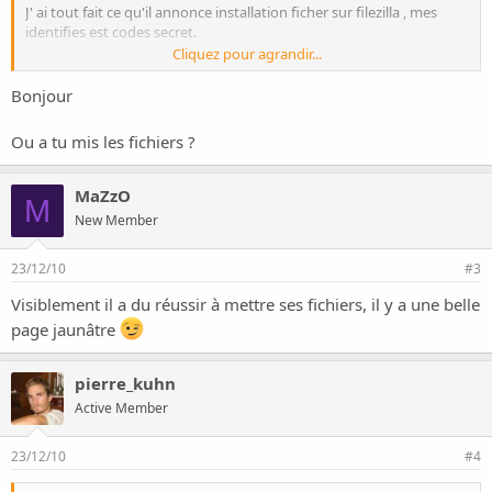
J' ai tout fait ce qu'il annonce installation ficher sur filezilla , mes
identifies est codes secret.
Cliquez pour agrandir...
je comprend pas pourquoi toujours rien dans ma page
Bonjour
www.videzvotregrenier.fr
Ou a tu mis les fichiers ?
ou est le problême ?
MaZzO
merci en attendant votre réponse pour votre aide.
M
New Member
cordialement
23/12/10
#3
Visiblement il a du réussir à mettre ses fichiers, il y a une belle
page jaunâtre
pierre_kuhn
Active Member
23/12/10
#4