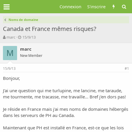
Connexion
S'inscrire
Noms de domaine
Canada et France mêmes risques?
A
D
marc
15/9/13
u
a
t
t
marc
M
e
e
New Member
u
d
r
e
15/9/13
d
d
#1
e
é
Bonjour,
l
b
a
u
d
t
J'ai une question qui me turlupine, me lancine, me taraude,
i
me tourmente, me tracasse, me travaille... Bref j'en dors pas!
s
c
Je réside en France mais j'ai mes noms de domaines hébergés
u
dans les serveurs de PH au Canada.
s
s
i
Maintenant que PH est installé en France, est-ce que les lois