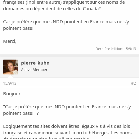
o
françaises (inpi entre autre) s'appliquent sur ces noms de
n
domaines ou dépendent de celles du Canada?
Car je préfère que mes NDD pointent en France mais ne s'y
pointent pas!!!
Merci,
Dernière édition:
15/9/13
pierre_kuhn
Active Member
15/9/13
#2
Bonjour
"Car je préfère que mes NDD pointent en France mais ne s'y
pointent pas!!!" ?
Logiquement tes sites doivent êtres légaux vis à vis des lois
française et canadienne suivant là ou tu héberges. Les noms
de domaines on rien à voir il me semble.