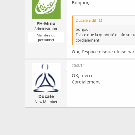
c
Bonjour,
u
s
s
Ducale a dit:
PH-Mina
i
Administrator
o
bonjour
n
Est-ce que la quantité d'info sur
Membre du
personnel
cordialement
Oui, l'espace disque utilisé pa
20/8/14
OK, merci
Cordialement
Ducale
New Member