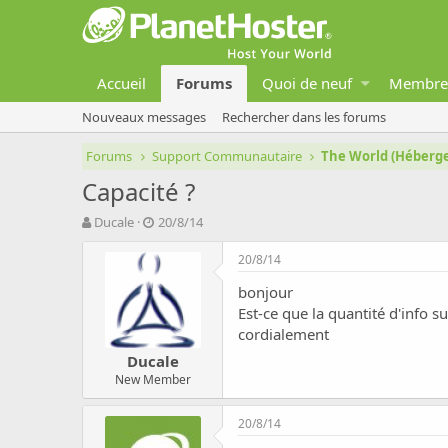
Accueil
Forums
Quoi de neuf
Membre
Nouveaux messages
Rechercher dans les forums
Forums
Support Communautaire
The World (Héber
Capacité ?
A
D
Ducale
20/8/14
u
a
t
t
20/8/14
e
e
bonjour
u
d
r
e
Est-ce que la quantité d'info 
d
d
cordialement
e
é
Ducale
l
b
New Member
a
u
d
t
i
20/8/14
s