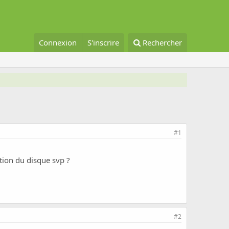
Connexion
S'inscrire
Rechercher
#1
ation du disque svp ?
#2