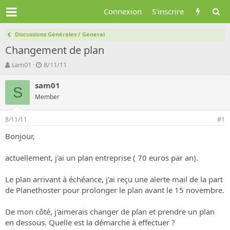
Connexion
S'inscrire
Discussions Générales / General
Changement de plan
A
D
sam01
8/11/11
u
a
t
t
sam01
S
e
e
Member
u
d
r
e
8/11/11
d
d
#1
e
é
Bonjour,
l
b
a
u
d
t
actuellement, j'ai un plan entreprise ( 70 euros par an).
i
s
Le plan arrivant à échéance, j'ai reçu une alerte mail de la part
c
de Planethoster pour prolonger le plan avant le 15 novembre.
u
s
De mon côté, j'aimerais changer de plan et prendre un plan
s
i
en dessous. Quelle est la démarche à effectuer ?