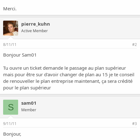
o
n
Merci.
pierre_kuhn
Active Member
8/11/11
#2
Bonjour Sam01
Tu ouvre un ticket demande le passage au plan supérieur
mais pour être sur d'avoir changer de plan au 15 je te conseil
de renouveller le plan entreprise maintenant, ça sera crédité
pour le plan supérieur
sam01
S
Member
9/11/11
#3
Bonjour,