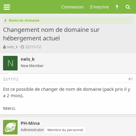
Connexion
S'inscrire
Noms de domaine
Changement nom de domaine sur
hébergement actuel
A
D
nels_k
22/11/12
u
a
t
t
nels_k
N
e
e
New Member
u
d
r
e
22/11/12
d
d
#1
e
é
Est ce possible de changer de nom de domaine (pack pris il y
l
b
a 2 mois).
a
u
d
t
i
Merci.
s
c
PH-Mina
u
s
Administrator
Membre du personnel
s