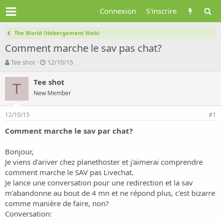
Connexion
S'inscrire
The World (Hébergement Web)
Comment marche le sav pas chat?
A
D
Tee shot
12/10/15
u
a
t
t
Tee shot
T
e
e
New Member
u
d
r
e
12/10/15
d
d
#1
e
é
Comment marche le sav par chat?
l
b
a
u
d
t
Bonjour,
i
Je viens d'ariver chez planethoster et j'aimerai comprendre
s
comment marche le SAV pas Livechat.
c
Je lance une conversation pour une redirection et la sav
u
m'abandonne au bout de 4 mn et ne répond plus, c'est bizarre
s
comme manière de faire, non?
s
i
Conversation: