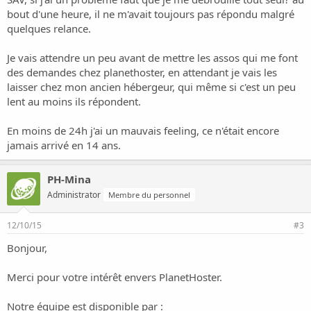
http://www.synchrolivescore.fr/cgi-sys/defaultwebpage.cgi
bout d'une heure, il ne m'avait toujours pas répondu malgré
20:20DM: Vous avez disparu depuis 16 mn c'est normal?
quelques relance.
20:28DM: bon super le SAV je suis chez vous depuis 24 h et vous
disparaissez au bout de 4mn.
Je vais attendre un peu avant de mettre les assos qui me font
des demandes chez planethoster, en attendant je vais les
laisser chez mon ancien hébergeur, qui même si c'est un peu
lent au moins ils répondent.
En moins de 24h j'ai un mauvais feeling, ce n'était encore
jamais arrivé en 14 ans.
PH-Mina
Administrator
Membre du personnel
12/10/15
#3
Bonjour,
Merci pour votre intérêt envers PlanetHoster.
Notre équipe est disponible par :