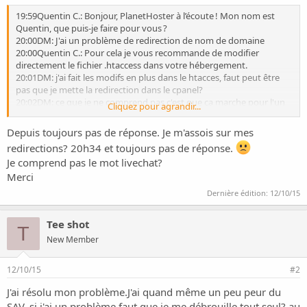
o
n
19:59Quentin C.: Bonjour, PlanetHoster à l’écoute ! Mon nom est
Quentin, que puis-je faire pour vous ?
20:00DM: J'ai un problème de redirection de nom de domaine
20:00Quentin C.: Pour cela je vous recommande de modifier
directement le fichier .htaccess dans votre hébergement.
20:01DM: j'ai fait les modifs en plus dans le htacces, faut peut être
pas que je mette la redirection dans le cpanel?
20:02DM: ce que je ne comprend pas c'est que ça marche pour l'un
Cliquez pour agrandir...
et pas pour l'autre, j'ai vérifié et tout m'a l'air identique.
20:02Quentin C.: Non les redirections de type cPanel sont
Depuis toujours pas de réponse. Je m'assois sur mes
identiquement les même que celle dans votre .htaccess.
redirections? 20h34 et toujours pas de réponse.
20:03DM: je viens de désactiver les redirection du cpanel et ça
Je comprend pas le mot livechat?
marche pour le .eu et toujours pas pour le .fr
Merci
20:04Quentin C.: Je vous invite à faire directement la redirection en
PHP à ce moment là.
Dernière édition:
12/10/15
20:06DM: j'aimerai quand même savoir pourquoi l'un marche et pas
l'autre, la redirection cpanel ne marche pas ni la redirection
Tee shot
htaccess, pourquoi l'un et pas l'autre? J'ai peut être raté quelque
T
chose mais je ne vois pas quoi
New Member
20:08DM: J'ai supprimé la redirection dans le cpanal et remis le
htaccess et dans le cpanel ça indique redirection
12/10/15
#2
http://www.synchrolivescore.com$1
20:13DM: y a quelqu'un?
J'ai résolu mon problème.J'ai quand même un peu peur du
20:19DM: c'est bien une page de chez vous?
SAV, si j'ai un problème faut que je me débrouille tout seul? au