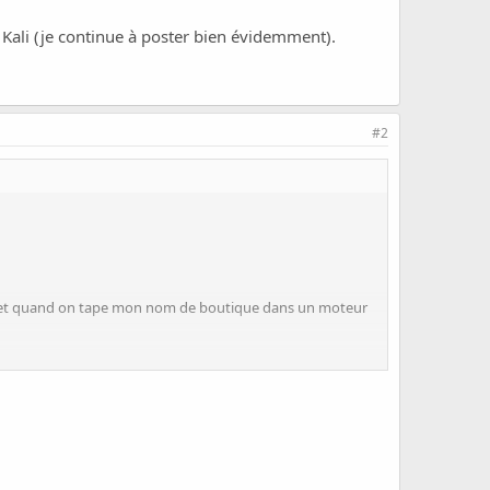
le Kali (je continue à poster bien évidemment).
#2
um, et quand on tape mon nom de boutique dans un moteur
tinue à poster bien évidemment).