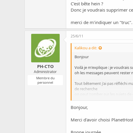
c
C'est bête hein ?
u
Donc je voudrais supprimer cet 
s
s
merci de m'indiquer un "truc".
i
o
n
25/6/11
Kalikou a dit:
Bonjour
PH-CTO
Voilà je m'explique : je voudrais
Administrator
oh les messages peuvent rester m
Membre du
personnel
Tout bêtement j'ai pas réfléchi
de recherche
on peut tomber sur les sujets de 
C'est bête hein ?
Donc je voudrais supprimer cet uti
Bonjour,
merci de m'indiquer un "truc".
Merci d'avoir choisi PlanetHos
Bonne journée,