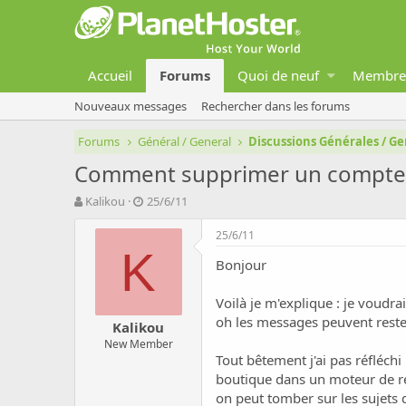
Accueil
Forums
Quoi de neuf
Membre
Nouveaux messages
Rechercher dans les forums
Forums
Général / General
Discussions Générales / Ge
Comment supprimer un compte u
A
D
Kalikou
25/6/11
u
a
t
t
25/6/11
e
e
K
Bonjour
u
d
r
e
d
d
Voilà je m'explique : je voudr
e
é
oh les messages peuvent reste
Kalikou
l
b
New Member
a
u
Tout bêtement j'ai pas réfléc
d
t
boutique dans un moteur de r
i
s
on peut tomber sur les sujets 