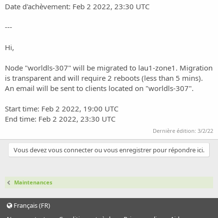
i
Date d'achèvement: Feb 2 2022, 23:30 UTC
o
n
---
Hi,
Node "worldls-307" will be migrated to lau1-zone1. Migration
is transparent and will require 2 reboots (less than 5 mins).
An email will be sent to clients located on "worldls-307".
Start time: Feb 2 2022, 19:00 UTC
End time: Feb 2 2022, 23:30 UTC
Dernière édition:
3/2/22
Vous devez vous connecter ou vous enregistrer pour répondre ici.
Maintenances
Français (FR)