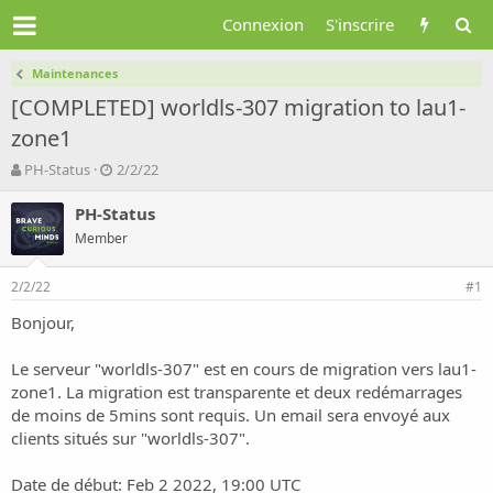
Connexion
S'inscrire
Maintenances
[COMPLETED] worldls-307 migration to lau1-
zone1
A
D
PH-Status
2/2/22
u
a
t
t
PH-Status
e
e
Member
u
d
r
e
2/2/22
d
d
#1
e
é
Bonjour,
l
b
a
u
d
t
Le serveur "worldls-307" est en cours de migration vers lau1-
i
zone1. La migration est transparente et deux redémarrages
s
de moins de 5mins sont requis. Un email sera envoyé aux
c
clients situés sur "worldls-307".
u
s
Date de début: Feb 2 2022, 19:00 UTC
s