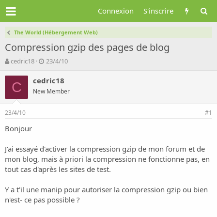
Connexion
S'inscrire
The World (Hébergement Web)
Compression gzip des pages de blog
A
D
cedric18
23/4/10
u
a
t
t
cedric18
C
e
e
New Member
u
d
r
e
23/4/10
d
d
#1
e
é
Bonjour
l
b
a
u
d
t
J'ai essayé d'activer la compression gzip de mon forum et de
i
mon blog, mais à priori la compression ne fonctionne pas, en
s
tout cas d'après les sites de test.
c
u
Y a t'il une manip pour autoriser la compression gzip ou bien
s
n'est- ce pas possible ?
s
i