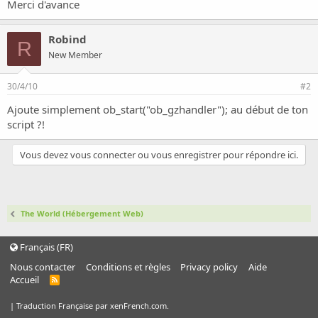
o
Merci d'avance
n
Robind
R
New Member
30/4/10
#2
Ajoute simplement ob_start("ob_gzhandler"); au début de ton
script ?!
Vous devez vous connecter ou vous enregistrer pour répondre ici.
The World (Hébergement Web)
Français (FR)
Nous contacter
Conditions et règles
Privacy policy
Aide
Accueil
R
S
S
|
Traduction Française par xenFrench.com.