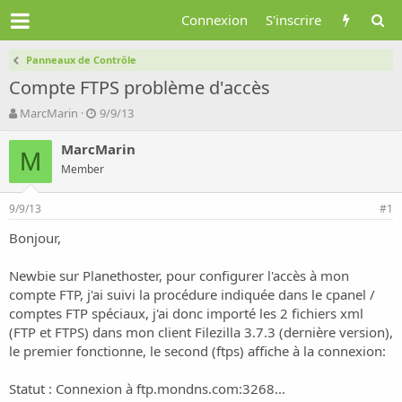
Connexion
S'inscrire
Panneaux de Contrôle
Compte FTPS problème d'accès
A
D
MarcMarin
9/9/13
u
a
t
t
MarcMarin
M
e
e
Member
u
d
r
e
9/9/13
d
d
#1
e
é
Bonjour,
l
b
a
u
d
t
Newbie sur Planethoster, pour configurer l'accès à mon
i
compte FTP, j'ai suivi la procédure indiquée dans le cpanel /
s
comptes FTP spéciaux, j'ai donc importé les 2 fichiers xml
c
(FTP et FTPS) dans mon client Filezilla 3.7.3 (dernière version),
u
le premier fonctionne, le second (ftps) affiche à la connexion:
s
s
i
Statut : Connexion à ftp.mondns.com:3268...