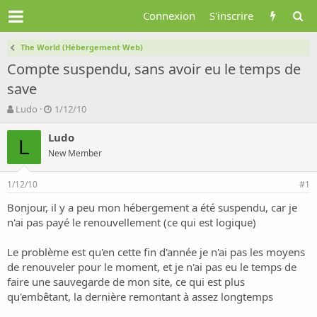
Connexion
S'inscrire
The World (Hébergement Web)
Compte suspendu, sans avoir eu le temps de
save
A
D
Ludo
1/12/10
u
a
t
t
Ludo
L
e
e
New Member
u
d
r
e
1/12/10
d
d
#1
e
é
Bonjour, il y a peu mon hébergement a été suspendu, car je
l
b
n'ai pas payé le renouvellement (ce qui est logique)
a
u
d
t
i
Le problème est qu'en cette fin d'année je n'ai pas les moyens
s
de renouveler pour le moment, et je n'ai pas eu le temps de
c
faire une sauvegarde de mon site, ce qui est plus
u
qu'embêtant, la dernière remontant à assez longtemps
s
s