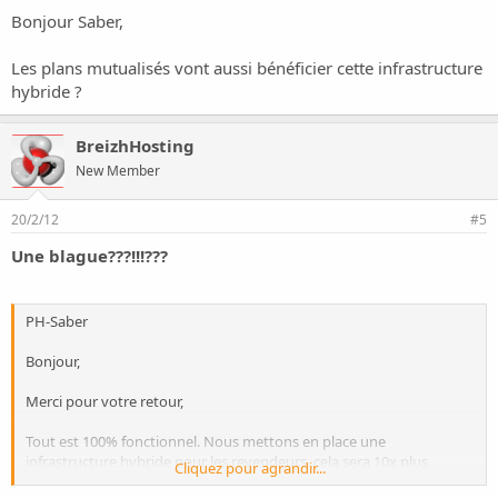
Bonjour Saber,
Les plans mutualisés vont aussi bénéficier cette infrastructure
hybride ?
BreizhHosting
New Member
20/2/12
#5
Une blague???!!!???
PH-Saber
Bonjour,
Merci pour votre retour,
Tout est 100% fonctionnel. Nous mettons en place une
infrastructure hybride pour les revendeurs, cela sera 10x plus
Cliquez pour agrandir...
rapide. Ce que vous voyez actuellement sur votre WHM n'est pas