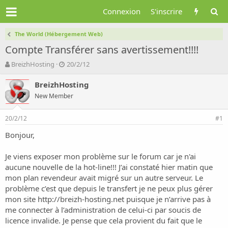
Connexion
S'inscrire
The World (Hébergement Web)
Compte Transférer sans avertissement!!!!
A
D
BreizhHosting
20/2/12
u
a
t
t
BreizhHosting
e
e
New Member
u
d
r
e
20/2/12
d
d
#1
e
é
Bonjour,
l
b
a
u
d
t
Je viens exposer mon problème sur le forum car je n'ai
i
aucune nouvelle de la hot-line!!! J’ai constaté hier matin que
s
mon plan revendeur avait migré sur un autre serveur. Le
c
problème c’est que depuis le transfert je ne peux plus gérer
u
mon site
http://breizh-hosting.net
puisque je n’arrive pas à
s
me connecter à l’administration de celui-ci par soucis de
s
i
licence invalide. Je pense que cela provient du fait que le