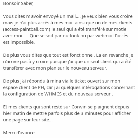
représentatif. Tous vos sites devraient bien fonctionner, il n'y a
Bonsoir Saber,
aucune interruption de service.
Vous dites m'avoir envoyé un mail.... Je veux bien vous croire
Je vous ai envoyé un courriel pour vous expliquer le tout. Si il a quoi
mais je n'ai plus accès à mes mail ainsi que un de mes clients
que ce soit, svp, n'hésitez pas à me contacter
saber@planethoster.info
.
(access-paintball.com) le seul qui a été transféré sur motie
avec moi .... Que se soit par outlook ou par webmail l'accès
est impossible.
De plus vous dites que tout est fonctionnel. La en revanche je
n'arrive pas à y croire puisque j'ai que un seul client qui a été
transférer avec mon plan sur le nouveau serveur.
De plus j'ai répondu à mina via le ticket ouvert sur mon
espace client de PH, car j'ai quelques intérogations concernant
la configuration de WHMCS et du nouveau serveur .
Et mes clients qui sont resté sur Corwin se plaignent depuis
hier matin de mettre parfois plus de 3 minutes pour afficher
une page sur leur site...
Merci d'avance.