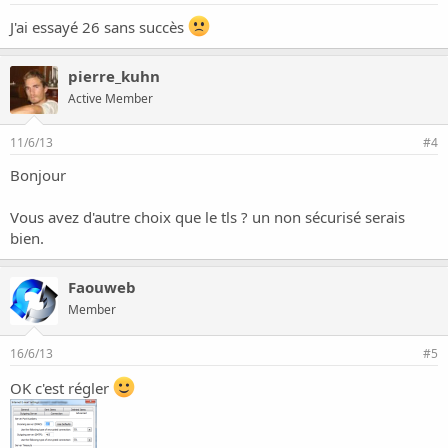
J'ai essayé 26 sans succès
pierre_kuhn
Active Member
11/6/13
#4
Bonjour
Vous avez d'autre choix que le tls ? un non sécurisé serais
bien.
Faouweb
Member
16/6/13
#5
OK c'est régler