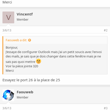
o
Merci
n
Vincentf
V
Member
3/6/13
#2
Faouweb a dit:
Bonjour,
J’essaye de configurer Outlook mais j'ai un petit soucis avec l'envoi
des mails, je sais que je dois changer dans cette fenêtre mais je ne
sais pas quoi mettre
Voir la pièce jointe 320
Merci
Essayez le port 26 à la place de 25
Faouweb
Member
3/6/13
#3