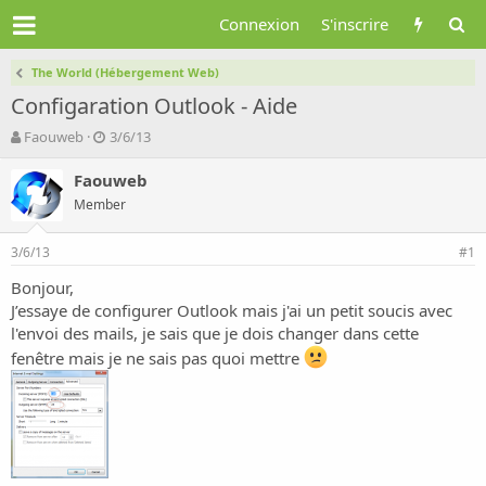
Connexion
S'inscrire
The World (Hébergement Web)
Configaration Outlook - Aide
A
D
Faouweb
3/6/13
u
a
t
t
Faouweb
e
e
Member
u
d
r
e
3/6/13
d
d
#1
e
é
Bonjour,
l
b
J’essaye de configurer Outlook mais j'ai un petit soucis avec
a
u
d
t
l'envoi des mails, je sais que je dois changer dans cette
i
fenêtre mais je ne sais pas quoi mettre
s
c
u
s
s
i