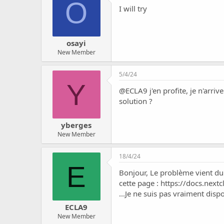
O
I will try
osayi
New Member
5/4/24
Y
@ECLA9
j'en profite, je n'arri
solution ?
yberges
New Member
18/4/24
E
Bonjour, Le problème vient du 
cette page :
https://docs.next
...Je ne suis pas vraiment disp
ECLA9
New Member