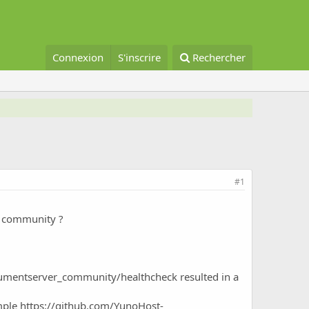
Connexion
S'inscrire
Rechercher
#1
ud community ?
cumentserver_community/healthcheck
resulted in a
xmple
https://github.com/YunoHost-