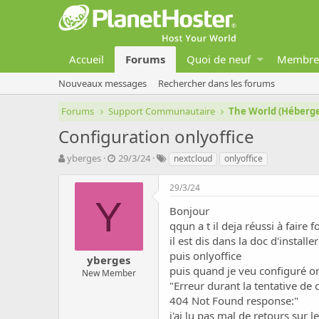
Accueil
Forums
Quoi de neuf
Membre
Nouveaux messages
Rechercher dans les forums
Forums
Support Communautaire
The World (Héber
Configuration onlyoffice
A
D
T
yberges
29/3/24
nextcloud
onlyoffice
u
a
a
t
t
g
29/3/24
e
e
s
Y
u
d
Bonjour
r
e
qqun a t il deja réussi à fair
d
d
il est dis dans la doc d'installe
e
é
puis onlyoffice
yberges
l
b
puis quand je veu configuré only
a
u
New Member
"Erreur durant la tentative de
d
t
i
404 Not Found response:"
s
j'ai lu pas mal de retours sur