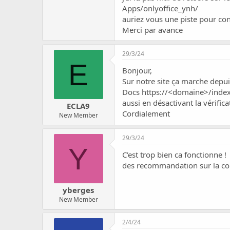
c
Apps/onlyoffice_ynh/
u
auriez vous une piste pour con
s
Merci par avance
s
i
o
29/3/24
n
E
Bonjour,
Sur notre site ça marche depu
Docs https://<domaine>/index
aussi en désactivant la vérific
ECLA9
Cordialement
New Member
29/3/24
Y
C'est trop bien ca fonctionne !
des recommandation sur la con
yberges
New Member
2/4/24