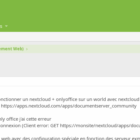
s
gement Web)
e fonctionner un nextcloud + onlyoffice sur un world avec nextclo
r
https://apps.nextcloud.com/apps/documentserver_community
 office j'ai cette erreur
 connexion (Client error: GET
https://monsite/nextcloud/apps/do
 le web avec des configuration spéciale en fonction des serveur e