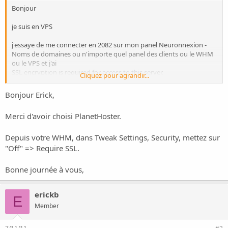
Bonjour
je suis en VPS
j'essaye de me connecter en 2082 sur mon panel
Neuronnexion -
Noms de domaines
ou n'importe quel panel des clients ou le WHM
ou le VPS et j'ai
SSL encryption is required for access to this server.
Cliquez pour agrandir...
Log in using SSL.
Bonjour Erick,
qu'avez vous modifié ? je veux un acces 2082 comme toujours
depuis plus d'un an
Merci d'avoir choisi PlanetHoster.
si je cliques sur continuer j'obtiens
Neuronnexion - Noms de
domaines
> Cette connexion n'est pas certifiée > ajouter une
exception
Depuis votre WHM, dans Tweak Settings, Security, mettez sur
"Off" => Require SSL.
pouvez vous remettre comme c'etait en 2082 on ne peux meme
plus consulter les statistiques
Bonne journée à vous,
merci
erickb
E
ps sur le VPS que je gere pour un autre client le 2082 marche
Member
toujours