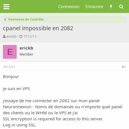
Connexion
S'inscrire
Panneaux de Contrôle
cpanel impossible en 2082
A
D
erickb
7/11/11
u
a
t
t
erickb
E
e
e
Member
u
d
r
e
7/11/11
d
d
#1
e
é
Bonjour
l
b
a
u
d
t
je suis en VPS
i
s
j'essaye de me connecter en 2082 sur mon panel
c
Neuronnexion - Noms de domaines
ou n'importe quel panel
u
des clients ou le WHM ou le VPS et j'ai
s
SSL encryption is required for access to this server.
s
i
Log in using SSL.