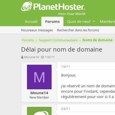
Accueil
Forums
Quoi de neuf
Membre
Nouveaux messages
Rechercher dans les forums
Forums
Support Communautaire
Noms de domaine
Délai pour nom de domaine
A
D
Moune14
1/6/11
u
a
t
t
1/6/11
e
e
M
Bonjour,
u
d
r
e
d
d
j'ai réservé un nom de domaine
e
é
encore pour l'instant, cependa
Moune14
l
b
régulièrement pour voir si il a 
New Member
a
u
d
t
i
2/6/11
s