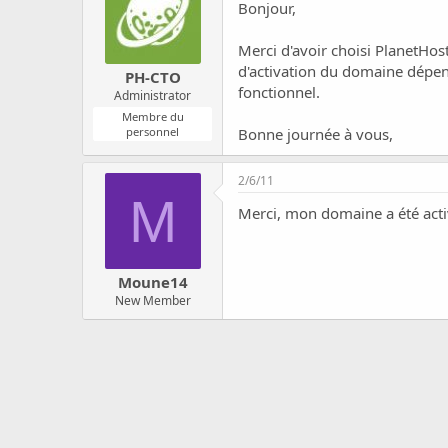
c
Bonjour,
u
s
Merci d'avoir choisi PlanetHo
s
d'activation du domaine dépend
PH-CTO
i
fonctionnel.
Administrator
o
n
Membre du
personnel
Bonne journée à vous,
2/6/11
M
Merci, mon domaine a été acti
Moune14
New Member