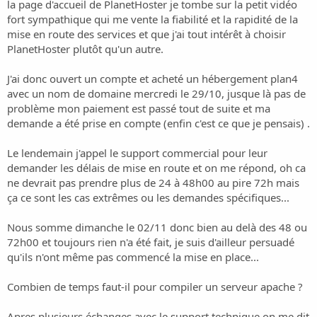
o
la page d'accueil de PlanetHoster je tombe sur la petit vidéo
n
fort sympathique qui me vente la fiabilité et la rapidité de la
mise en route des services et que j'ai tout intérêt à choisir
PlanetHoster plutôt qu'un autre.
J'ai donc ouvert un compte et acheté un hébergement plan4
avec un nom de domaine mercredi le 29/10, jusque là pas de
problème mon paiement est passé tout de suite et ma
demande a été prise en compte (enfin c'est ce que je pensais) .
Le lendemain j'appel le support commercial pour leur
demander les délais de mise en route et on me répond, oh ca
ne devrait pas prendre plus de 24 à 48h00 au pire 72h mais
ça ce sont les cas extrêmes ou les demandes spécifiques...
Nous somme dimanche le 02/11 donc bien au delà des 48 ou
72h00 et toujours rien n'a été fait, je suis d'ailleur persuadé
qu'ils n'ont même pas commencé la mise en place...
Combien de temps faut-il pour compiler un serveur apache ?
Apres plusieurs échanges avec le support technique on me dit