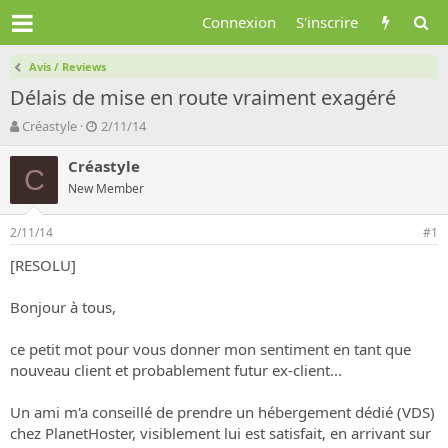
Connexion
S'inscrire
Avis / Reviews
Délais de mise en route vraiment exagéré
A
D
Créastyle
2/11/14
u
a
t
t
Créastyle
C
e
e
New Member
u
d
r
e
2/11/14
d
d
#1
e
é
[RESOLU]
l
b
a
u
d
t
Bonjour à tous,
i
s
ce petit mot pour vous donner mon sentiment en tant que
c
nouveau client et probablement futur ex-client...
u
s
Un ami m'a conseillé de prendre un hébergement dédié (VDS)
s
i
chez PlanetHoster, visiblement lui est satisfait, en arrivant sur