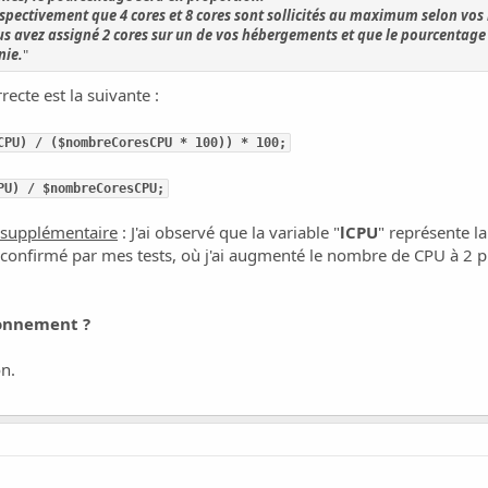
espectivement que 4 cores et 8 cores sont sollicités au maximum selon vos 
 avez assigné 2 cores sur un de vos hébergements et que le pourcentage i
nie.
"
ecte est la suivante :
CPU) / ($nombreCoresCPU * 100)) * 100;
PU) / $nombreCoresCPU;
t supplémentaire
: J'ai observé que la variable "
lCPU
" représente l
confirmé par mes tests, où j'ai augmenté le nombre de CPU à 2 puis 
sonnement ?
n.