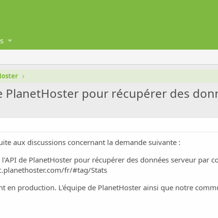
s
Hoster
e PlanetHoster pour récupérer des don
 suite aux discussions concernant la demande suivante :
l'API de PlanetHoster pour récupérer des données serveur par 
c.planethoster.com/fr/#tag/Stats
t en production. L'équipe de PlanetHoster ainsi que notre commu