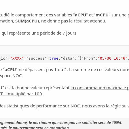
udié le comportement des variables "
aCPU
" et "
mCPU
" sur une 
mation,
SUM(aCPU)
, ne donne pas le résultat attendu.
N qui représente une période de 7 jours :
_id"
:
"XXXX"
,
"success"
:
true
,
"data"
:
[
{
"From"
:
"05-30 16:46"
e "
aCPU
" ne dépassent pas 1 ou 2. La somme de ces valeurs nou
espace NOC.
U
" est la bonne valeur représentant
la consommation maximale p
PU multiplié par 100
.
es statistiques de performance sur NOC, nous avons la règle suiv
bergement donné, le maximum que vous pouvez solliciter sera de 100%.
gnés, le pourcentage sera en proportion.