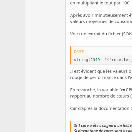
en multipliant le tout par 100.
Après avoir minutieusement ét
valeurs moyennes de consom
Voici un extrait du fichier JSO
JSON:
string(
2349
)
 "
{
"reseller
Il est évident que les valeurs d
rouge de performance dans l'
En revanche, la variable "
mCP
rapport au nombre de cœurs C
Car d'après la documentation d
Si 1 core a été assigné à un hé
Si davantage de cores sont assi