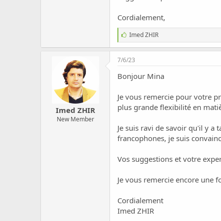
Cordialement,
J
Imed ZHIR
'
a
i
7/6/23
m
e
Bonjour Mina
:
Je vous remercie pour votre p
plus grande flexibilité en mat
Imed ZHIR
New Member
Je suis ravi de savoir qu'il y 
francophones, je suis convain
Vos suggestions et votre expe
Je vous remercie encore une fo
Cordialement
Imed ZHIR