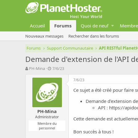
Accueil
Forums
Quoi de neuf
Membre
Nouveaux messages
Rechercher dans les forums
Forums
Support Communautaire
API RESTful Planet
Demande d'extension de l'API d
A
D
PH-Mina
7/6/23
u
a
t
t
7/6/23
e
e
Ce sujet a été créé pour faire
u
d
r
e
Demande d'extension de 
d
d
e
é
API :
https://apido
PH-Mina
l
b
Administrator
a
u
Cette demande est actuellemen
d
t
Membre du
personnel
i
Bon succès à tous !
s