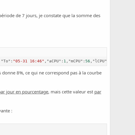
période de 7 jours, je constate que la somme des
,
"To"
:
"05-31 16:46"
,
"aCPU"
:
1
,
"mCPU"
:
56
,
"lCPU"
:
100
,
"aEP"
:
s donne 8%, ce qui ne correspond pas à la courbe
ar jour en pourcentage
, mais cette valeur est
par
ante :