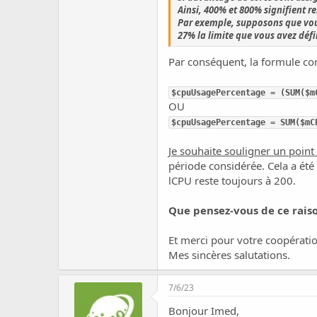
Ainsi, 400% et 800% signifient r
Par exemple, supposons que vous
27% la limite que vous avez défi
Par conséquent, la formule corr
$cpuUsagePercentage = (SUM($m
OU
$cpuUsagePercentage = SUM($mC
Je souhaite souligner un poin
période considérée. Cela a été 
lCPU reste toujours à 200.
Que pensez-vous de ce rai
Et merci pour votre coopératio
Mes sincères salutations.
7/6/23
Bonjour Imed,