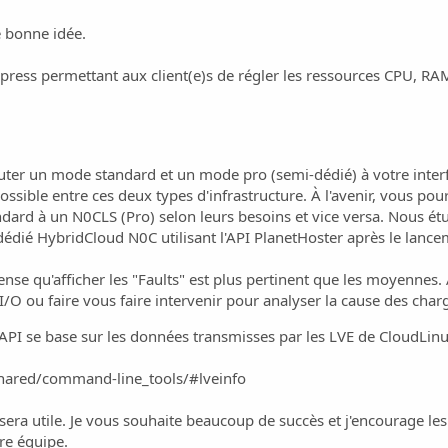
e bonne idée.
press permettant aux client(e)s de régler les ressources CPU, RA
jouter un mode standard et un mode pro (semi-dédié) à votre interf
sible entre ces deux types d'infrastructure. À l'avenir, vous pourre
dard à un N0CLS (Pro) selon leurs besoins et vice versa. Nous étu
dié HybridCloud N0C utilisant l'API PlanetHoster après le lancem
se qu'afficher les "Faults" est plus pertinent que les moyennes. Ai
/O ou faire vous faire intervenir pour analyser la cause des cha
API se base sur les données transmisses par les LVE de CloudLinux
shared/command-line_tools/#lveinfo
era utile. Je vous souhaite beaucoup de succès et j'encourage les a
re équipe.