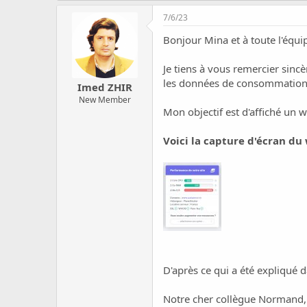
c
u
7/6/23
s
Bonjour Mina et à toute l'équi
s
i
o
Je tiens à vous remercier sinc
n
les données de consommation e
Imed ZHIR
New Member
Mon objectif est d'affiché un 
Voici la capture d'écran du 
D'après ce qui a été expliqué 
Notre cher collègue Normand, 