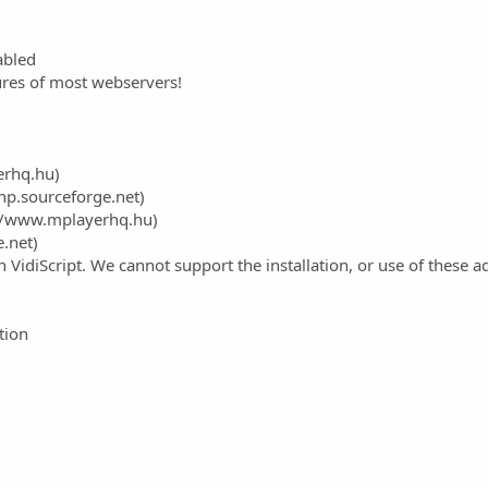
abled
res of most webservers!
erhq.hu
)
hp.sourceforge.net
)
//www.mplayerhq.hu
)
e.net
)
n VidiScript. We cannot support the installation, or use of these
tion