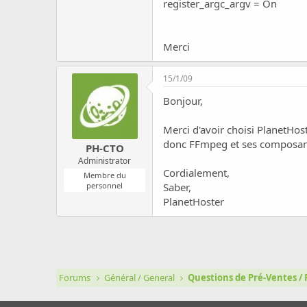
register_argc_argv = On
Merci
15/1/09
Bonjour,
Merci d'avoir choisi PlanetHo
donc FFmpeg et ses composants
PH-CTO
Administrator
Cordialement,
Membre du
personnel
Saber,
PlanetHoster
Forums
Général / General
Questions de Pré-Ventes / 