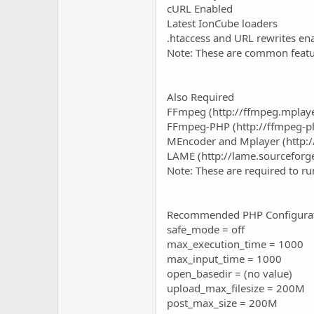
c
cURL Enabled
u
Latest IonCube loaders
s
.htaccess and URL rewrites en
s
Note: These are common featu
i
o
n
Also Required
FFmpeg (
http://ffmpeg.mplay
FFmpeg-PHP (
http://ffmpeg-p
MEncoder and Mplayer (
http:
LAME (
http://lame.sourceforg
Note: These are required to ru
Recommended PHP Configura
safe_mode = off
max_execution_time = 1000
max_input_time = 1000
open_basedir = (no value)
upload_max_filesize = 200M
post_max_size = 200M