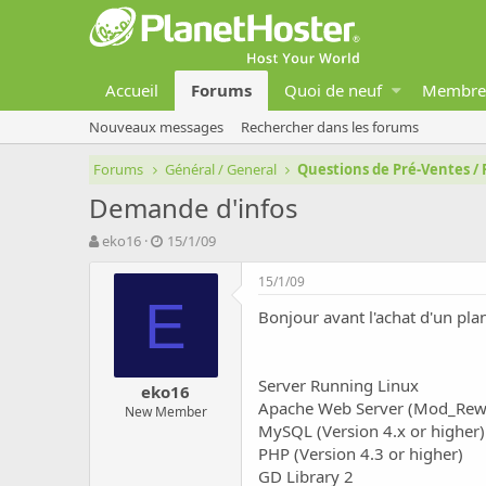
Accueil
Forums
Quoi de neuf
Membre
Nouveaux messages
Rechercher dans les forums
Forums
Général / General
Questions de Pré-Ventes / 
Demande d'infos
A
D
eko16
15/1/09
u
a
t
t
15/1/09
e
e
E
Bonjour avant l'achat d'un plan
u
d
r
e
d
d
e
é
Server Running Linux
eko16
l
b
Apache Web Server (Mod_Rewr
New Member
a
u
MySQL (Version 4.x or higher)
d
t
PHP (Version 4.3 or higher)
i
s
GD Library 2