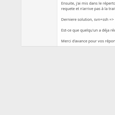
c
Ensuite, j'ai mis dans le réper
u
requete et n'arrive pas à la tra
s
s
Derniere solution, svn+ssh => M
i
o
n
Est-ce que quelqu'un a déja r
Merci d'avance pour vos répon