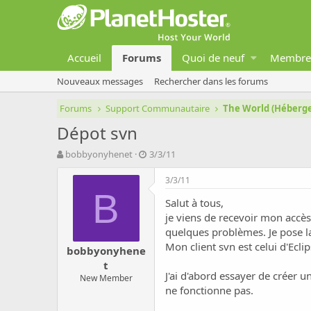
Accueil
Forums
Quoi de neuf
Membre
Nouveaux messages
Rechercher dans les forums
Forums
Support Communautaire
The World (Héber
Dépot svn
A
D
bobbyonyhenet
3/3/11
u
a
t
t
3/3/11
e
e
B
Salut à tous,
u
d
r
e
je viens de recevoir mon accès 
d
d
quelques problèmes. Je pose la
e
é
Mon client svn est celui d'Eclip
bobbyonyhene
l
b
t
a
u
J'ai d'abord essayer de créer 
d
New Member
t
ne fonctionne pas.
i
s