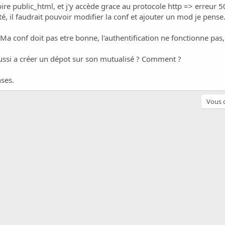
toire public_html, et j'y accède grace au protocole http => erreur 
ité, il faudrait pouvoir modifier la conf et ajouter un mod je pense.
a conf doit pas etre bonne, l'authentification ne fonctionne pas, e
éussi a créer un dépot sur son mutualisé ? Comment ?
ses.
Vous d