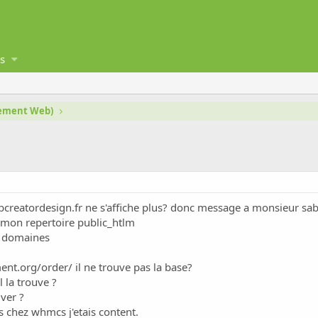
s
gement Web)
bcreatordesign.fr ne s'affiche plus? donc message a monsieur sab
r mon repertoire public_htlm
 2 domaines
ent.org/order/
il ne trouve pas la base?
l la trouve ?
iver ?
 chez whmcs j'etais content.