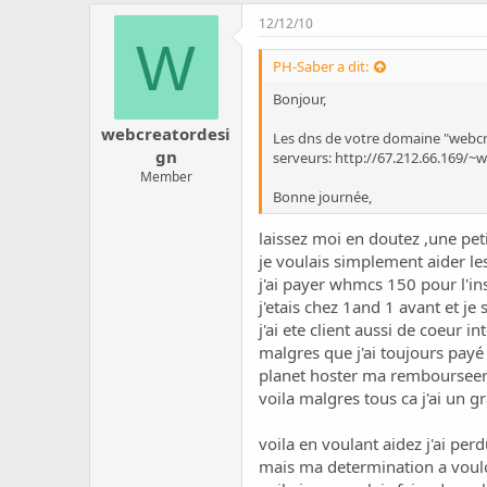
12/12/10
W
PH-Saber a dit:
Bonjour,
webcreatordesi
Les dns de votre domaine "webcr
gn
serveurs:
http://67.212.66.169/~
Member
Bonne journée,
laissez moi en doutez ,une pet
je voulais simplement aider le
j'ai payer whmcs 150 pour l'in
j'etais chez 1and 1 avant et je 
j'ai ete client aussi de coeu
malgres que j'ai toujours payé
planet hoster ma rembourseer 1
voila malgres tous ca j'ai un 
voila en voulant aidez j'ai p
mais ma determination a vouloi