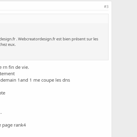
#3
esign.fr
. Webcreatordesign.fr est bien présent sur les
chez eux.
rn fin de vie.
uitement
 lendemain 1and 1 me coupe les dns
pte
.
e page rank4