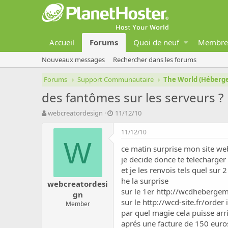
Accueil
Forums
Quoi de neuf
Membre
Nouveaux messages
Rechercher dans les forums
Forums
Support Communautaire
The World (Héber
des fantômes sur les serveurs ?
A
D
webcreatordesign
11/12/10
u
a
t
t
11/12/10
e
e
W
ce matin surprise mon site we
u
d
r
e
je decide donce te telecharge
d
d
et je les renvois tels quel sur
e
é
he la surprise
webcreatordesi
l
b
sur le 1er
http://wcdhebergem
gn
a
u
sur le
http://wcd-site.fr/order
i
d
Member
t
par quel magie cela puisse arr
i
s
aprés une facture de 150 euros