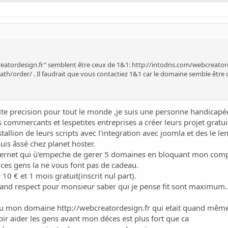
eatordesign.fr" semblent être ceux de 1&1:
http://intodns.com/webcreatord
wath/order/
. Il faudrait que vous contactiez 1&1 car le domaine semble être 
ite precision pour tout le monde ,je suis une personne handicapée 
s commercants et lespetites entreprises a créer leurs projet grat
stallion de leurs scripts avec l'integration avec joomla et des le
suis âssé chez planet hoster.
r internet qui ù'empeche de gerer 5 domaines en bloquant mon com
 ces gens la ne vous font pas de cadeau.
0 € et 1 mois gratuit(inscrit nul part).
grand respect pour monsieur saber qui je pense fit sont maximum..
erdu mon domaine
http://webcreatordesign.fr
qui etait quand mêm
r aider les gens avant mon déces est plus fort que ca