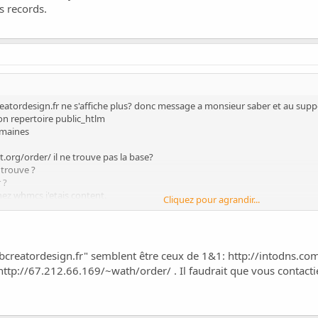
s records.
eatordesign.fr ne s'affiche plus? donc message a monsieur saber et au supp
on repertoire public_htlm
domaines
.org/order/
il ne trouve pas la base?
a trouve ?
 ?
hez whmcs j'etais content.
Cliquez pour agrandir...
records.
bcreatordesign.fr" semblent être ceux de 1&1:
http://intodns.co
http://67.212.66.169/~wath/order/
. Il faudrait que vous contac