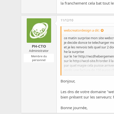
c
la franchement cela bat tout le
u
s
s
i
11/12/10
o
n
webcreatordesign a dit:
ce matin surprise mon site webcr
je decide donce te telecharger m
PH-CTO
et je les renvois tels quel sur 2 
Administrator
he la surprise
sur le 1er
http://wcdhebergement
Membre du
personnel
sur le
http://wcd-site.fr/order
il l
par quel magie cela puisse arriver
aprés une facture de 150 euros c
la franchement cela bat tout les 
Bonjour,
Les dns de votre domaine "we
bien présent sur les serveurs:
Bonne journée,