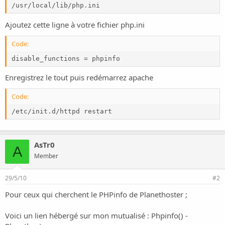
o
/usr/local/lib/php.ini
n
Ajoutez cette ligne à votre fichier php.ini
Code:
disable_functions = phpinfo
Enregistrez le tout puis redémarrez apache
Code:
/etc/init.d/httpd restart
AsTr0
A
Member
29/5/10
#2
Pour ceux qui cherchent le PHPinfo de Planethoster ;
Voici un lien hébergé sur mon mutualisé :
Phpinfo() -