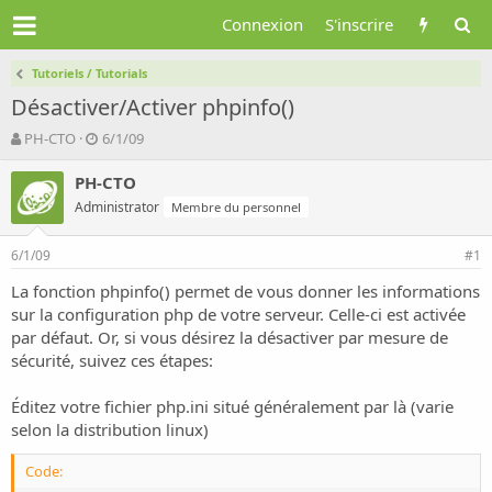
Connexion
S'inscrire
Tutoriels / Tutorials
Désactiver/Activer phpinfo()
A
D
PH-CTO
6/1/09
u
a
t
t
PH-CTO
e
e
Administrator
Membre du personnel
u
d
r
e
6/1/09
d
d
#1
e
é
La fonction phpinfo() permet de vous donner les informations
l
b
sur la configuration php de votre serveur. Celle-ci est activée
a
u
d
t
par défaut. Or, si vous désirez la désactiver par mesure de
i
sécurité, suivez ces étapes:
s
c
Éditez votre fichier php.ini situé généralement par là (varie
u
selon la distribution linux)
s
s
Code:
i