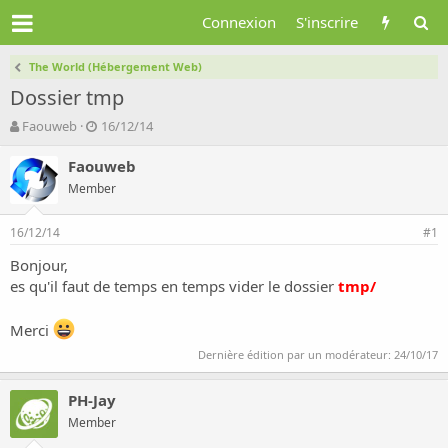
Connexion
S'inscrire
The World (Hébergement Web)
Dossier tmp
A
D
Faouweb
16/12/14
u
a
t
t
Faouweb
e
e
Member
u
d
r
e
16/12/14
d
d
#1
e
é
Bonjour,
l
b
es qu'il faut de temps en temps vider le dossier
tmp/
a
u
d
t
i
Merci
s
Dernière édition par un modérateur:
24/10/17
c
u
s
PH-Jay
s
Member
i