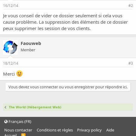
o
16/12/14
#2
n
Je vous conseil de vider ce dossier seulement si cela vous
cause problème. La suppression des éléments de ce dossier
peux supprimer les session de vos clients.
Faouweb
Member
18/12/14
#3
Merci
Vous devez vous connecter ou vous enregistrer pour répondre ici.
The World (Hébergement Web)
Français (FR)
Nous contacter
Conditions et règles
Privacy policy
Aide
Accueil
R