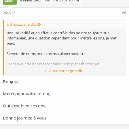
Administrator
Membre du personnel
24/2/12
#6
Littlejazzcat a dit:
Bon j'ai vérifié et en effet le contrôle dns pointe toujours sur
infomaniak, une question cependant pour mettre les dns, je met
bien:
Serveur de noms primaire: nsa.planethoster.net
1er serveur de noms secondaire : nsb.planethoster.net
Cliquez pour agrandir...
2ème serveur de noms secondaire : nsc.planethoster.net
??
Bonjour,
Merci.
Merci pour votre retour,
Oui c'est bien ces dns.
Bonne journée à vous,