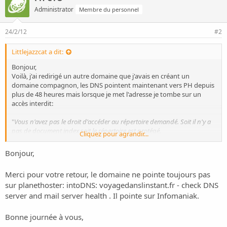
Administrator
Membre du personnel
24/2/12
#2
Littlejazzcat a dit:
Bonjour,
Voilà, j'ai redirigé un autre domaine que j'avais en créant un
domaine compagnon, les DNS pointent maintenant vers PH depuis
plus de 48 heures mais lorsque je met l'adresse je tombe sur un
accès interdit:
"
Vous n'avez pas le droit d'accéder au répertoire demandé. Soit il n'y a
pas de document index soit le répertoire est protégé.
Cliquez pour agrandir...
Si vous pensez qu'il s'agit d'une erreur du serveur, veuillez contacter le
Bonjour,
webmestre.
"
Merci pour votre retour, le domaine ne pointe toujours pas
Je ne comprends pas trop la vu que sur mon ancien hebergement
sur planethoster:
intoDNS: voyagedanslinstant.fr - check DNS
tout a bien été coupé, le script est une galerie photo en flash et ne
comporte pas de base de donnée, chose étrange si je tape le nom
server and mail server health
. Il pointe sur Infomaniak.
de mon domaine principal suivi du nom du nouveau domaine, je
tombe bien sur la galerie
Bonne journée à vous,