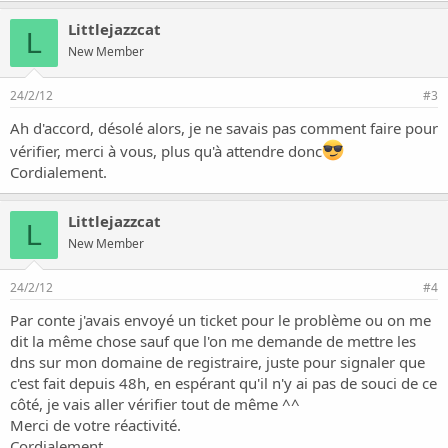
D'ombres et de lumières
Littlejazzcat
L
par contre je tombe sur l'erreur sus nommée si je tape:
New Member
http://www.voyagedanslinstant.fr
24/2/12
#3
Si quelqu'un a une idée de la chose
Ah d'accord, désolé alors, je ne savais pas comment faire pour
vérifier, merci à vous, plus qu'à attendre donc
Merci, Cordialement.
Cordialement.
Littlejazzcat
L
New Member
24/2/12
#4
Par conte j'avais envoyé un ticket pour le problème ou on me
dit la même chose sauf que l'on me demande de mettre les
dns sur mon domaine de registraire, juste pour signaler que
c'est fait depuis 48h, en espérant qu'il n'y ai pas de souci de ce
côté, je vais aller vérifier tout de même ^^
Merci de votre réactivité.
Cordialement.