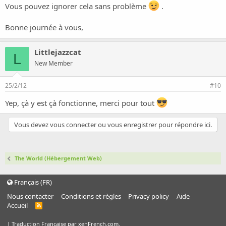
Vous pouvez ignorer cela sans problème
.
Bonne journée à vous,
Littlejazzcat
L
New Member
25/2/12
#10
Yep, çà y est çà fonctionne, merci pour tout
Vous devez vous connecter ou vous enregistrer pour répondre ici.
The World (Hébergement Web)
Français (FR)
Nous contacter
Conditions et règles
Privacy policy
Aide
Accueil
R
S
S
|
Traduction Française par xenFrench.com.