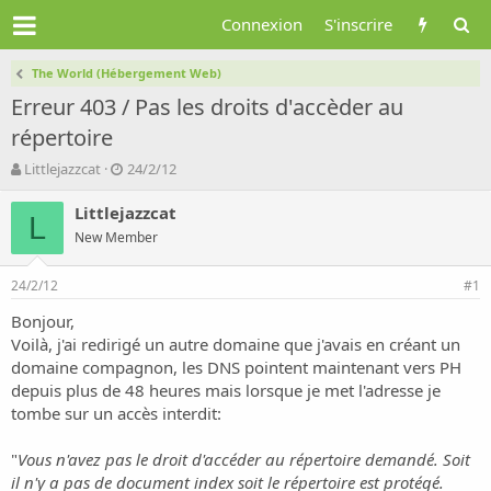
Connexion
S'inscrire
The World (Hébergement Web)
Erreur 403 / Pas les droits d'accèder au
répertoire
A
D
Littlejazzcat
24/2/12
u
a
t
t
Littlejazzcat
L
e
e
New Member
u
d
r
e
24/2/12
d
d
#1
e
é
Bonjour,
l
b
Voilà, j'ai redirigé un autre domaine que j'avais en créant un
a
u
d
t
domaine compagnon, les DNS pointent maintenant vers PH
i
depuis plus de 48 heures mais lorsque je met l'adresse je
s
tombe sur un accès interdit:
c
u
"
Vous n'avez pas le droit d'accéder au répertoire demandé. Soit
s
il n'y a pas de document index soit le répertoire est protégé.
s