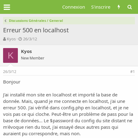
Connexion
S'inscrire
Discussions Générales / General
Erreur 500 en localhost
A
D
Kyos
26/3/12
u
a
t
t
Kyos
K
e
e
New Member
u
d
r
e
26/3/12
d
d
#1
e
é
Bonjour
l
b
a
u
d
t
J'ai installé mon site en localhost et importé la base de
i
donnée. Mais, quand je me connecte en localhost, j'ai une
s
erreur 500. J'ai vérifié dans config.php en localhost, et je ne
c
vois pas ce qui cloche. Peut-être un problème de pass pour la
u
base de données... Le $password du config du site distant ne
s
m'évoque rien du tout, j'ai essayé deux autres pass qui
s
i
auraient pu correspondre, mais non.