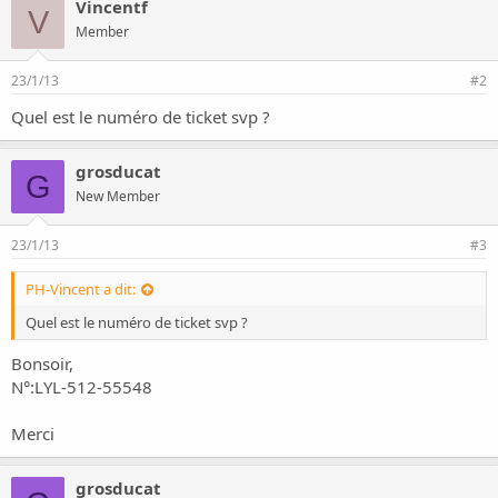
Vincentf
V
Member
23/1/13
#2
Quel est le numéro de ticket svp ?
grosducat
G
New Member
23/1/13
#3
PH-Vincent a dit:
Quel est le numéro de ticket svp ?
Bonsoir,
N°:LYL-512-55548
Merci
grosducat