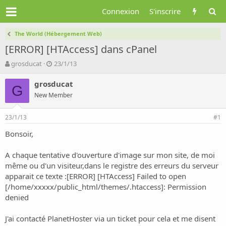
Connexion
S'inscrire
The World (Hébergement Web)
[ERROR] [HTAccess] dans cPanel
A
D
grosducat
23/1/13
u
a
t
t
grosducat
G
e
e
New Member
u
d
r
e
23/1/13
d
d
#1
e
é
Bonsoir,
l
b
a
u
d
t
A chaque tentative d'ouverture d'image sur mon site, de moi
i
même ou d'un visiteur,dans le registre des erreurs du serveur
s
apparait ce texte :[ERROR] [HTAccess] Failed to open
c
[/home/xxxxx/public_html/themes/.htaccess]: Permission
u
denied
s
s
i
J'ai contacté PlanetHoster via un ticket pour cela et me disent