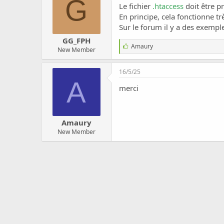
G
c
Le fichier
.htaccess
doit être p
u
En principe, cela fonctionne tr
s
Sur le forum il y a des exemple
s
i
GG_FPH
J
Amaury
o
New Member
'
n
a
i
16/5/25
m
A
e
merci
:
Amaury
New Member