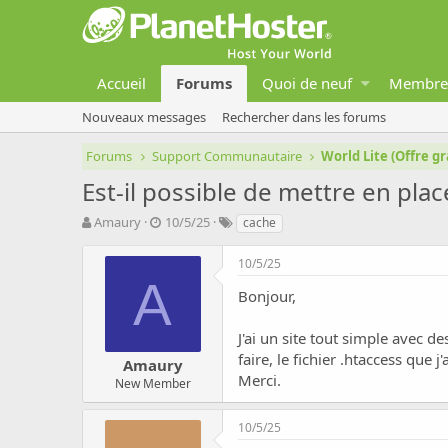
Accueil
Forums
Quoi de neuf
Membre
Nouveaux messages
Rechercher dans les forums
Forums
Support Communautaire
World Lite (Offre gr
Est-il possible de mettre en plac
A
D
T
Amaury
10/5/25
cache
u
a
a
t
t
g
10/5/25
e
e
s
A
u
d
Bonjour,
r
e
d
d
J'ai un site tout simple avec d
e
é
faire, le fichier .htaccess que j
Amaury
l
b
Merci.
a
u
New Member
d
t
i
10/5/25
s