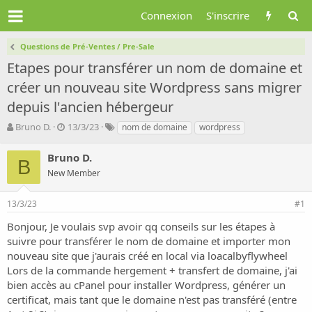
Connexion
S'inscrire
Questions de Pré-Ventes / Pre-Sale
Etapes pour transférer un nom de domaine et
créer un nouveau site Wordpress sans migrer
depuis l'ancien hébergeur
A
D
T
Bruno D.
13/3/23
nom de domaine
wordpress
u
a
a
t
t
g
Bruno D.
B
e
e
s
New Member
u
d
r
e
d
d
13/3/23
#1
e
é
Bonjour, Je voulais svp avoir qq conseils sur les étapes à
l
b
a
u
suivre pour transférer le nom de domaine et importer mon
d
t
nouveau site que j'aurais créé en local via loacalbyflywheel
i
Lors de la commande hergement + transfert de domaine, j'ai
s
bien accès au cPanel pour installer Wordpress, générer un
c
certificat, mais tant que le domaine n'est pas transféré (entre
u