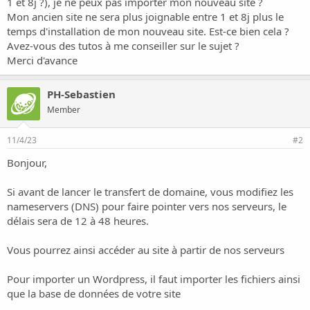
1 et 8j ?), je ne peux pas importer mon nouveau site ?
s
s
Mon ancien site ne sera plus joignable entre 1 et 8j plus le
i
temps d'installation de mon nouveau site. Est-ce bien cela ?
o
Avez-vous des tutos à me conseiller sur le sujet ?
n
Merci d'avance
PH-Sebastien
Member
11/4/23
#2
Bonjour,
Si avant de lancer le transfert de domaine, vous modifiez les
nameservers (DNS) pour faire pointer vers nos serveurs, le
délais sera de 12 à 48 heures.
Vous pourrez ainsi accéder au site à partir de nos serveurs
Pour importer un Wordpress, il faut importer les fichiers ainsi
que la base de données de votre site