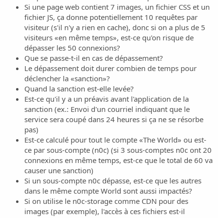
s
Si une page web contient 7 images, un fichier CSS et un
s
fichier JS, ça donne potentiellement 10 requêtes par
i
visiteur (s'il n'y a rien en cache), donc si on a plus de 5
o
n
visiteurs «en même temps», est-ce qu'on risque de
dépasser les 50 connexions?
Que se passe-t-il en cas de dépassement?
Le dépassement doit durer combien de temps pour
déclencher la «sanction»?
Quand la sanction est-elle levée?
Est-ce qu'il y a un préavis avant l'application de la
sanction (ex.: Envoi d'un courriel indiquant que le
service sera coupé dans 24 heures si ça ne se résorbe
pas)
Est-ce calculé pour tout le compte «The World» ou est-
ce par sous-compte (n0c) (si 3 sous-comptes n0c ont 20
connexions en même temps, est-ce que le total de 60 va
causer une sanction)
Si un sous-compte n0c dépasse, est-ce que les autres
dans le même compte World sont aussi impactés?
Si on utilise le n0c-storage comme CDN pour des
images (par exemple), l'accès à ces fichiers est-il