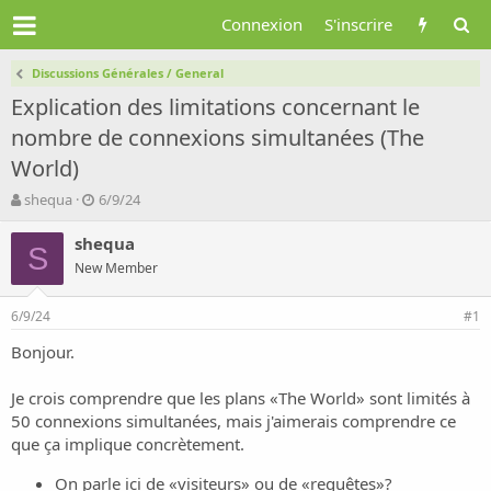
Connexion
S'inscrire
Discussions Générales / General
Explication des limitations concernant le
nombre de connexions simultanées (The
World)
A
D
shequa
6/9/24
u
a
t
t
shequa
S
e
e
New Member
u
d
r
e
6/9/24
d
d
#1
e
é
Bonjour.
l
b
a
u
d
t
Je crois comprendre que les plans «The World» sont limités à
i
50 connexions simultanées, mais j'aimerais comprendre ce
s
que ça implique concrètement.
c
u
On parle ici de «visiteurs» ou de «requêtes»?