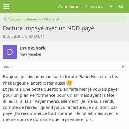
Connexion
S'inscrire
Discussions Générales / General
Facture impayé avec un NDD payé
A
D
DrunkShark
3/8/11
u
a
t
t
DrunkShark
D
e
e
New Member
u
d
r
e
3/8/11
d
d
#1
e
é
Bonjour, je suis nouveau sur le forum PlanetHoster et chez
l
b
l'hébergeur PlantetHoster aussi
a
u
d
t
Et j'aurais une petite question, en faite hier je voulais payer
i
pour un plan Performance pour un an mais ayant la tête
s
ailleurs j'ai fais "Payer mensuellement". Je me suis rendu
c
compte de l'erreur quand j'ai vu la facture, je n'ai donc pas
u
payé. J'ai recommencé tout comme il le fallait mais avec le
s
même nom de domaine que la première fois.
s
i