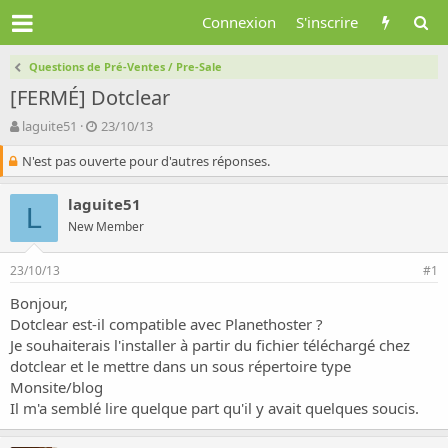
Connexion
S'inscrire
Questions de Pré-Ventes / Pre-Sale
[FERMÉ] Dotclear
A
D
laguite51
23/10/13
u
a
N'est pas ouverte pour d'autres réponses.
t
t
e
e
u
d
laguite51
L
r
e
New Member
d
d
e
é
l
b
23/10/13
#1
a
u
Bonjour,
d
t
Dotclear est-il compatible avec Planethoster ?
i
s
Je souhaiterais l'installer à partir du fichier téléchargé chez
c
dotclear et le mettre dans un sous répertoire type
u
Monsite/blog
s
Il m'a semblé lire quelque part qu'il y avait quelques soucis.
s
i