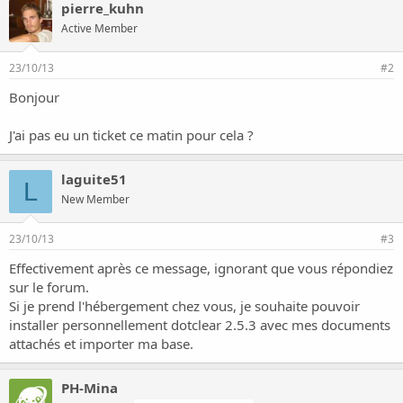
o
pierre_kuhn
n
Active Member
23/10/13
#2
Bonjour
J'ai pas eu un ticket ce matin pour cela ?
laguite51
L
New Member
23/10/13
#3
Effectivement après ce message, ignorant que vous répondiez
sur le forum.
Si je prend l'hébergement chez vous, je souhaite pouvoir
installer personnellement dotclear 2.5.3 avec mes documents
attachés et importer ma base.
PH-Mina