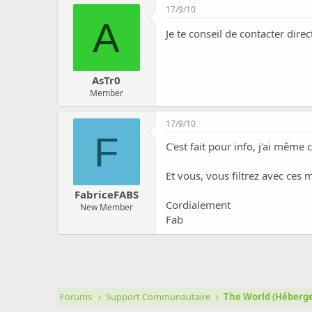
17/9/10
A
Je te conseil de contacter dir
AsTr0
Member
17/9/10
F
C'est fait pour info, j'ai même 
Et vous, vous filtrez avec ces
FabriceFABS
Cordialement
New Member
Fab
Forums
Support Communautaire
The World (Héber