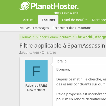
Accueil
Forums
Quoi de neuf
Membre
Nouveaux messages
Rechercher dans les forums
Forums
Support Communautaire
The World (Héber
Filtre applicable à SpamAssassin
A
D
FabriceFABS
15/9/10
u
a
t
t
15/9/10
e
e
F
Bonjour,
u
d
r
e
d
d
Depuis ce matin, je cherche, es
e
é
des essais concluants sur du f
FabriceFABS
l
b
New Member
a
u
L'aide proposée est incohérent
d
t
pour m'en rendre définitivemen
i
s