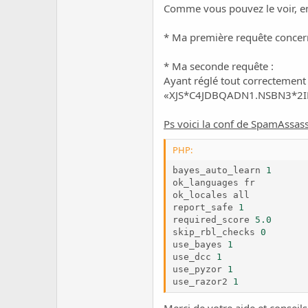
c
Comme vous pouvez le voir, en 
u
s
* Ma première requête concerne
s
i
* Ma seconde requête :
o
n
Ayant réglé tout correctement 
«XJS*C4JDBQADN1.NSBN3*2IDNE
Ps voici la conf de SpamAssass
PHP:
bayes_auto_learn 
1
ok_languages fr

ok_locales all

report_safe 
1
required_score 
5.0
skip_rbl_checks 
0
use_bayes 
1
use_dcc 
1
use_pyzor 
1
use_razor2 
1
Merci de votre aide et conseils