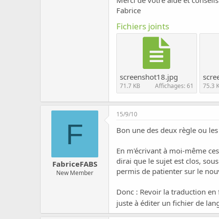
Fabrice
Fichiers joints
screenshot18.jpg
scre
71.7 KB
Affichages: 61
75.3 
15/9/10
F
Bon une des deux règle ou les 
En m'écrivant à moi-même ces c
dirai que le sujet est clos, so
FabriceFABS
permis de patienter sur le nou
New Member
Donc : Revoir la traduction en 
juste à éditer un fichier de lan